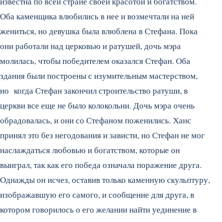
известна по всей стране своей красотой и богатством.
Оба каменщи­ка влюбились в нее и воз­мечтали на ней
жениться, но девушка была влюблена в Стефана. Пока
они работали над церковью и ратушей, дочь мэра
молилась, чтобы по­бедителем оказался Стефан. Оба
здания были по­строены с изумительным мастерством,
но когда Сте­фан закончил строительст­во ратуши, в
церкви все еще не было колокольни. Дочь мэра очень
обрадова­лась, и они со Стефаном поженились. Ханс
принял это без него­дования и зависти, но Сте­фан не мог
наслаждаться любовью и богатством, ко­торые он
выиграл, так как его победа означала поражение друга.
Однажды он исчез, оста­вив только каменную скульптуру,
изображавшую его самого, и сообщение для друга, в
котором гово­рилось о его желании най­ти уединение в