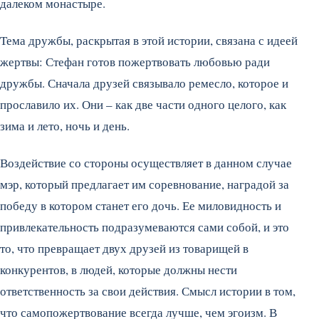
далеком монастыре.
Тема дружбы, раскрытая в этой истории, связана с идеей
жертвы: Стефан готов пожертвовать любо­вью ради
дружбы. Снача­ла друзей связывало ремесло, которое и
про­славило их. Они – как две части одного целого, как
зима и лето, ночь и день.
Воздействие со стороны осуществляет в данном слу­чае
мэр, который предлага­ет им соревнование, награ­дой за
победу в котором станет его дочь. Ее мило­видность и
привлекатель­ность подразумеваются сами собой, и это
то, что пре­вращает двух друзей из то­варищей в
конкурентов, в людей, которые должны нести
ответственность за свои действия. Смысл истории в том,
что самопожертвование всегда лучше, чем эгоизм. В