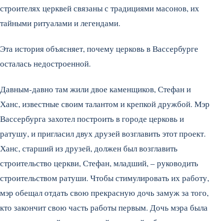
строителях церквей связаны с тради­циями масонов, их
тайными ритуала­ми и легендами.
Эта история объясняет, почему церковь в Вассербурге
осталась недостро­енной.
Давным-давно там жи­ли двое каменщиков, Стефан и
Ханс, известные своим талантом и крепкой дружбой. Мэр
Вассербурга захотел построить в го­роде церковь и
ратушу, и пригласил двух друзей возглавить этот проект.
Ханс, старший из друзей, должен был возглавить
строительство церкви, Стефан, младший, – руко­водить
строительством ратуши. Чтобы стимулировать их работу,
мэр обещал отдать свою прекрасную дочь замуж за того,
кто за­кончит свою часть работы первым. Дочь мэра была