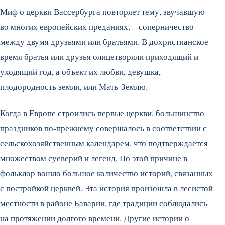
Миф о церкви Вассербурга по­вторяет тему, звучавшую
во многих европейских преда­ниях, – соперничество
между двумя друзьями или братьями. В дохристи­анское
время братья или друзья оли­цетворяли приходящий и
уходящий год, а объект их любви, девушка, –
плодородность земли, или Мать-Землю.
Когда в Европе строились первые цер­кви, большинство
праздников по-прежнему совершалось в соответствии с
сельскохозяйственным календарем, что подтверждается
множеством суе­верий и легенд. По этой причине в
фольклор вошло большое количество историй, связанных
с постройкой цер­квей. Эта история произошла в леси­стой
местности в районе Баварии, где традиции соблюдались
на протяжении долгого времени. Другие истории о