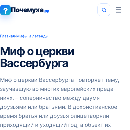
Почемуха
☰
?
.ру
Главная
›
Мифы и легенды
Миф о церкви
Вассербурга
Миф о церкви Вассербурга по­вторяет тему,
звучавшую во многих европейских преда­
ниях, – соперничество между двумя
друзьями или братьями. В дохристи­анское
время братья или друзья оли­цетворяли
приходящий и уходящий год, а объект их