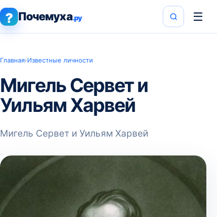
Почемуха
☰
?
.ру
Главная
›
Известные личности
Мигель Сервет и
Уильям Харвей
Мигель Сервет и Уильям Харвей