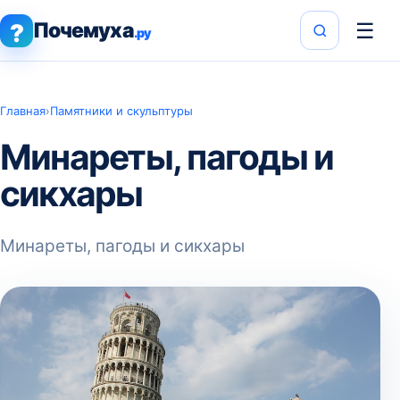
Почемуха
☰
?
.ру
Главная
›
Памятники и скульптуры
Минареты, пагоды и
сикхары
Минареты, пагоды и сикхары