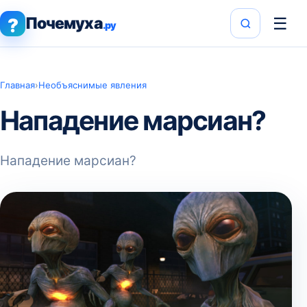
Почемуха
☰
?
.ру
Главная
›
Необъяснимые явления
Нападение марсиан?
Нападение марсиан?