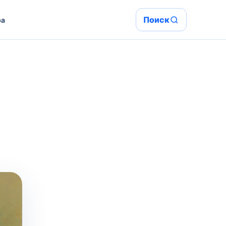
Поиск
ра