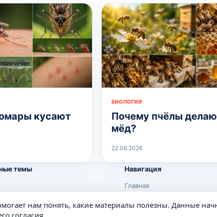
БИОЛОГИЯ
омары кусают
Почему пчёлы делаю
мёд?
22.06.2026
ные темы
Навигация
Главная
Поиск
помогает нам понять, какие материалы полезны. Данные нач
е
Известные личности
го согласия.