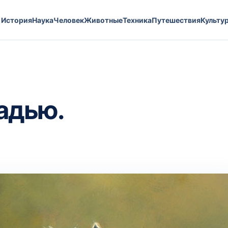
История
Наука
Человек
Животные
Техника
Путешествия
Культу
адью.