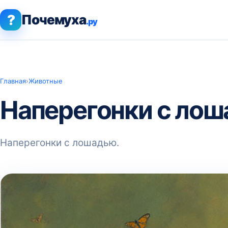
?
Почемуха
.ру
Главная
›
Животные
Наперегонки с лош
Наперегонки с лошадью.