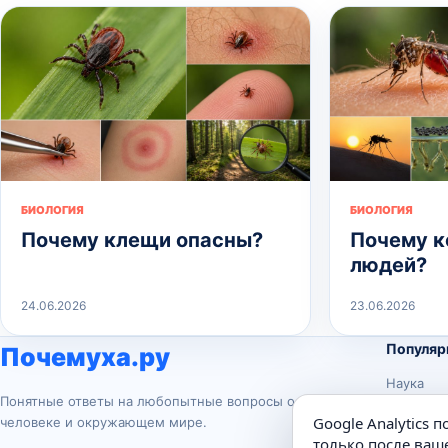
БИОЛОГИЯ
БИОЛОГИЯ
Почему клещи опасны?
Почему к
людей?
24.06.2026
23.06.2026
Популяр
Почемуха.ру
Наука
Понятные ответы на любопытные вопросы о
История
Google Analytics 
человеке и окружающем мире.
Животны
только после ваше