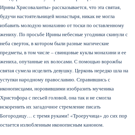
Ирины Хрисоваланты» рассказывается, что эта святая,
будучи настоятельницей монастыря, никак не могла
избавить молодую монахиню от тоски по оставленному
жениху.
По просьбе Ирины небесные угодники скинули с
неба сверток, в котором были разные магические
предметы, в том числе – свинцовые куклы монахини и ее
жениха, опутанные их волосами. С помощью ворожбы
святая сумела исцелить девушку. Церковь нередко шла на
уступки народному православию. Справившись с
иконописцами, норовившими изобразить мученика
Христофора с песьей головой, она так и не смогла
искоренить их загадочное стремление писать
Богородицу… с тремя руками! «Троеручица» до сих пор
остается излюбленным иконописным каноном.