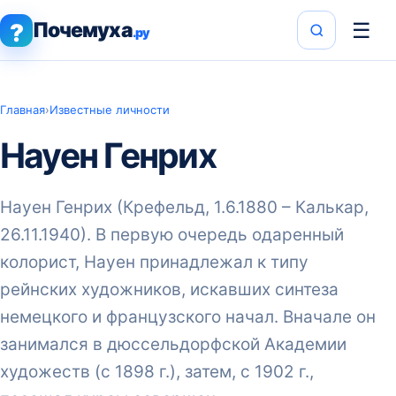
Почемуха
☰
?
.ру
Главная
›
Известные личности
Науен Генрих
Науен Генрих (Крефельд, 1.6.1880 – Калькар,
26.11.1940). В первую очередь одаренный
колорист, Науен принадлежал к типу
рейнских художников, искавших синтеза
немецкого и французского начал. Вначале он
занимался в дюссельдорфской Академии
художеств (с 1898 г.), затем, с 1902 г.,