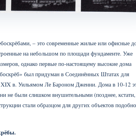
ебоскрёбами, – это современные жилые или офисные д
остроенные на небольшом по площади фундаменте. Уже
азмеров, однако первые по-настоящему высокие дома
небоскрёб» был придуман в Соединённых Штатах для
 XIX в.
Уильямом Ле Бароном Дженни. Дома в 10-12 э
ни не были слишком внушительными (позднее, кстати,
струкции стали образцом для других объектов подобн
крёбы.