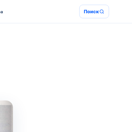
Поиск
ра