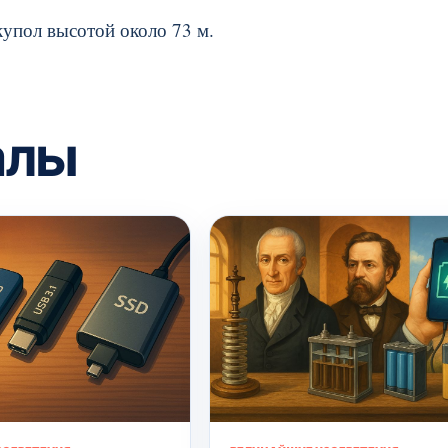
 купол высотой около 73 м.
алы