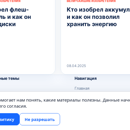
ЗОБРЕТЕНИЯ
ВЕЛИЧАЙШИЕ ИЗОБРЕТЕНИЯ
рел флеш-
Кто изобрел аккуму
ь и как он
и как он позволил
диски
хранить энергию
08.04.2025
ные темы
Навигация
Главная
Поиск
помогает нам понять, какие материалы полезны. Данные нач
е
Известные личности
го согласия.
Изобретения
литику
Не разрешать