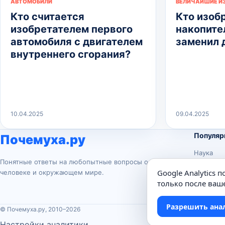
АВТОМОБИЛИ
ВЕЛИЧАЙШИЕ И
Кто считается
Кто изоб
изобретателем первого
накопител
автомобиля с двигателем
заменил 
внутреннего сгорания?
10.04.2025
09.04.2025
Популяр
Почемуха.ру
Наука
Понятные ответы на любопытные вопросы о
История
Google Analytics 
человеке и окружающем мире.
Животны
только после ваше
Техника
Разрешить ана
© Почемуха.ру, 2010–2026
Настройки аналитики