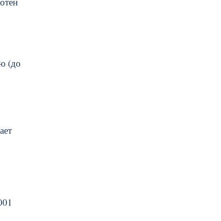
сотен
ю (до
ает
001