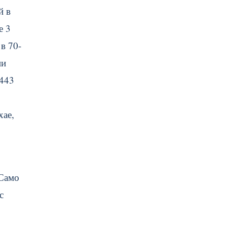
й в
е 3
в 70-
ии
(443
хае,
 Само
с