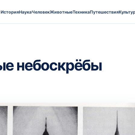
История
Наука
Человек
Животные
Техника
Путешествия
Культу
ые небоскрёбы