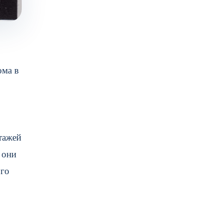
ома в
тажей
 они
ого