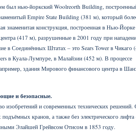
м был нью-йоркский Woolreorth Building, построенны
знаменитый Empire State Building (381 м), который боле
ая знаменитая конструкция, построенная в Нью-Йорке 
центра (417 м), разрушенные в 2001 году при нападен
ие в Соединённых Штатах – это Sears Tower в Чикаго 
ers в Куала-Лумпуре, в Малайзии (452 м). В процессе
 например, здания Мирового финансового центра в Шан
ющие и безопасные.
тво изобретений и современных технических решений.
подъёмных кранов, а также без электрического лифта 
нными Элайшей Грейвсом Отисом в 1853 году.