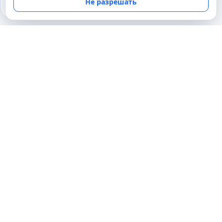
Не разрешать
28.07.2020
ПУТЕШЕСТВИЯ И ТУРИЗМ
Почему в Коста –Рики появились
каменные шары?