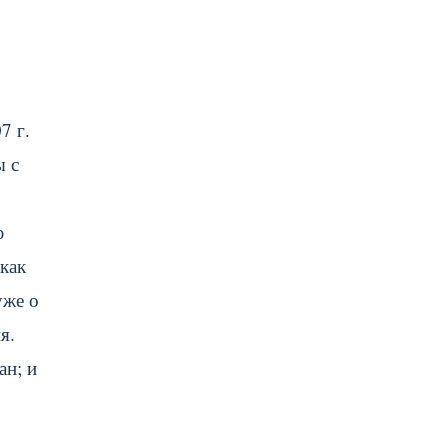
7 г.
ы с
ю
как
уже о
я.
ан; и