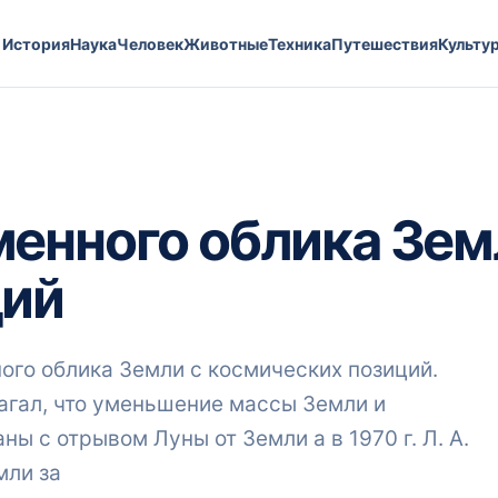
История
Наука
Человек
Животные
Техника
Путешествия
Культу
енного облика Зем
ций
го облика Земли с космических позиций.
лагал, что уменьшение массы Земли и
ы с отрывом Луны от Земли а в 1970 г. Л. А.
мли за