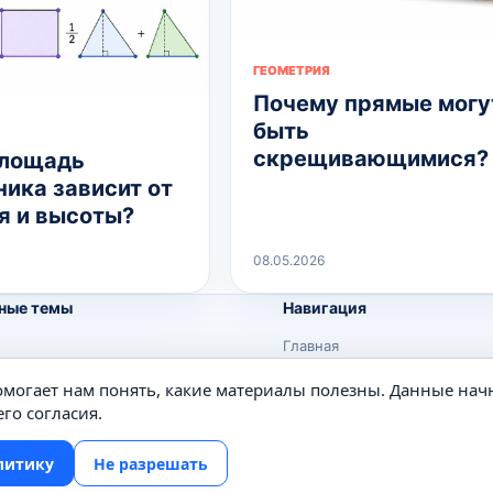
ГЕОМЕТРИЯ
Почему прямые могу
быть
скрещивающимися?
площадь
ника зависит от
я и высоты?
08.05.2026
ные темы
Навигация
Главная
Поиск
помогает нам понять, какие материалы полезны. Данные нач
е
Известные личности
го согласия.
Изобретения
литику
Не разрешать