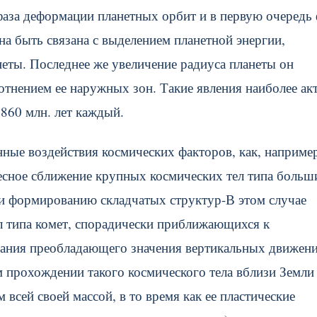
 фаза деформации планетных орбит и в первую очередь 
а быть связана с выделением планетной энергии,
неты. Последнее же увеличение радиуса планеты он
лотнением ее наружных зон. Такие явления наиболее а
860 млн. лет каждый.
нные воздействия космических факторов, как, наприме
тесное сближение крупных космических тел типа больш
 и формированию складчатых структур-В этом случае
л типа комет, спорадически приближающихся к
вания преобладающего значения вертикальных движени
м прохождении такого космического тела вблизи Земли
всей своей массой, в то время как ее пластические