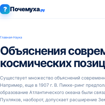
?
Почемуха
.ру
Главная
›
Наука
Объяснения соврем
космических пози
Существует множество объяснений современно
Например, еще в 1907 г. В. Пикке-ринг предпо
образование Атлантического океана были связан
Пухляков, наоборот, допускает расширение Зе