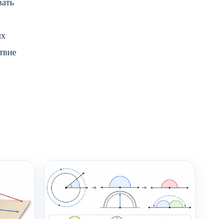
вать
их
твие