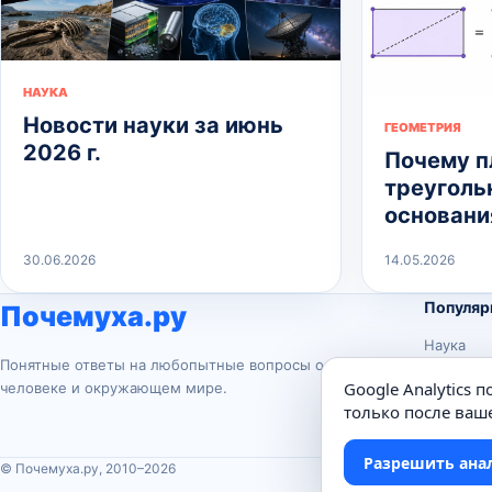
НАУКА
Новости науки за июнь
ГЕОМЕТРИЯ
2026 г.
Почему 
треуголь
основани
30.06.2026
14.05.2026
Популяр
Почемуха.ру
Наука
Понятные ответы на любопытные вопросы о
История
Google Analytics 
человеке и окружающем мире.
Животны
только после ваше
Техника
Разрешить ана
© Почемуха.ру, 2010–2026