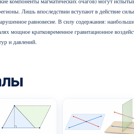
авкие компоненты магматических очагов) могут испыты
егионы. Лишь впоследствии вступают в действие силы
нарушенное равновесие. В силу содержания: наибольш
алях мощное кратковременное гравитационное воздейс
тур и давлений.
алы