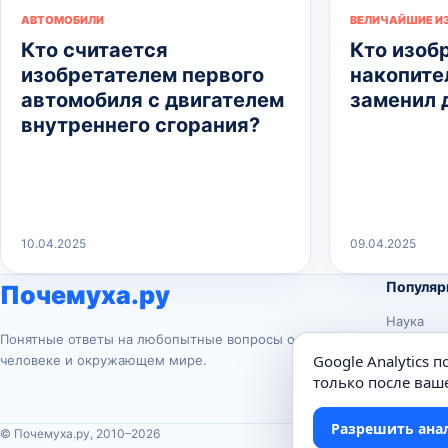
АВТОМОБИЛИ
ВЕЛИЧАЙШИЕ И
Кто считается
Кто изоб
изобретателем первого
накопител
автомобиля с двигателем
заменил 
внутреннего сгорания?
10.04.2025
09.04.2025
Популяр
Почемуха.ру
Наука
Понятные ответы на любопытные вопросы о
История
Google Analytics 
человеке и окружающем мире.
Животны
только после ваше
Техника
Разрешить ана
© Почемуха.ру, 2010–2026