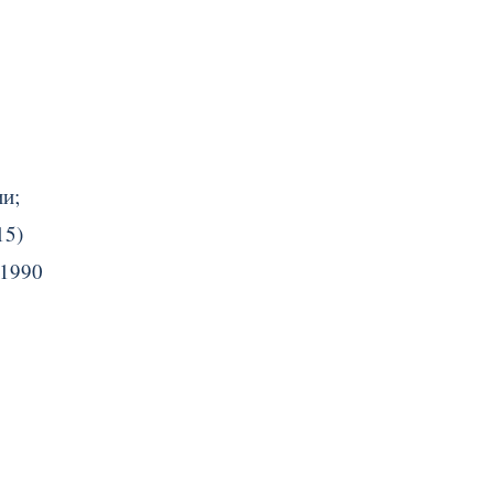
ии;
15)
 1990