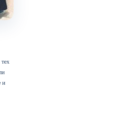
 тех
ли
 и