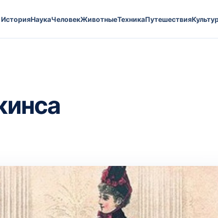
История
Наука
Человек
Животные
Техника
Путешествия
Культу
жинса