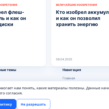
ЗОБРЕТЕНИЯ
ВЕЛИЧАЙШИЕ ИЗОБРЕТЕНИЯ
рел флеш-
Кто изобрел аккуму
ь и как он
и как он позволил
диски
хранить энергию
08.04.2025
ные темы
Навигация
Главная
Поиск
помогает нам понять, какие материалы полезны. Данные нач
е
Известные личности
го согласия.
Изобретения
литику
Не разрешать