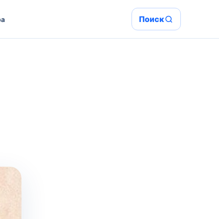
Поиск
ра