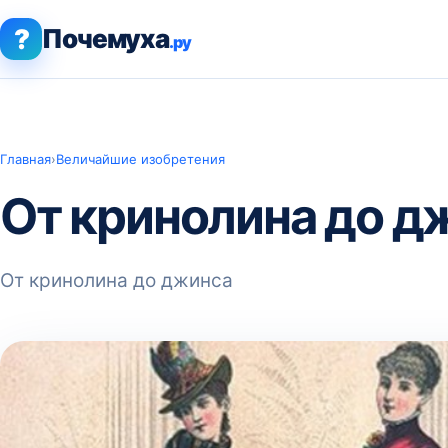
?
Почемуха
.ру
Главная
›
Величайшие изобретения
От кринолина до д
От кринолина до джинса