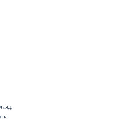
гляд,
 на
о