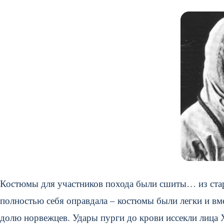
Костюмы для участников похода были сшиты… из стар
полностью себя оправдала – костюмы были легки и вме
долю норвежцев. Удары пурги до крови иссекли лица 