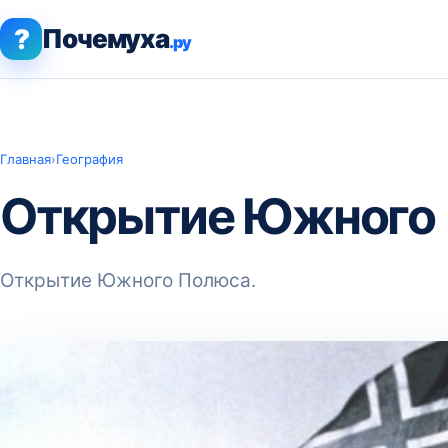
?
Почемуха
.ру
Главная
›
География
Открытие Южного 
Открытие Южного Полюса.