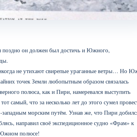
ли поздно он должен был достичь и Южного,
ды.
 никогда не утихают свирепые ураганные ветры… Но 
райних точек Земли любопытным образом связалась
еверного полюса, как и Пири, намеревался выступить
от самый, что за несколько лет до этого сумел провес
о-западным морским путём. Узнав же, что Пири добилс
блясь, направил своё экспедиционное судно «Фрам» к
а Южном полюсе!