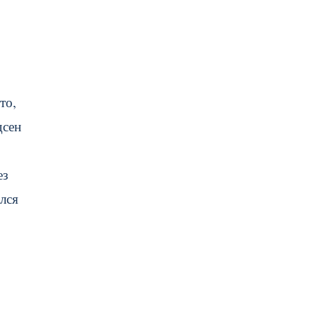
то,
дсен
ез
лся