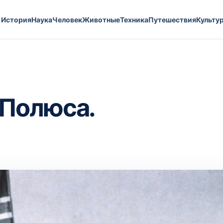
История
Наука
Человек
Животные
Техника
Путешествия
Культу
Полюса.