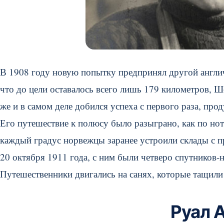
В 1908 году новую попытку предпринял другой англич
что до цели оставалось всего лишь 179 километров, Ш
же и в самом деле добился успеха с первого раза, пр
Его путешествие к полюсу было разыграно, как по н
каждый градус норвежцы заранее устроили склады с п
20 октября 1911 года, с ним были четверо спутников-н
Путешественники двигались на санях, которые тащили
Руал 