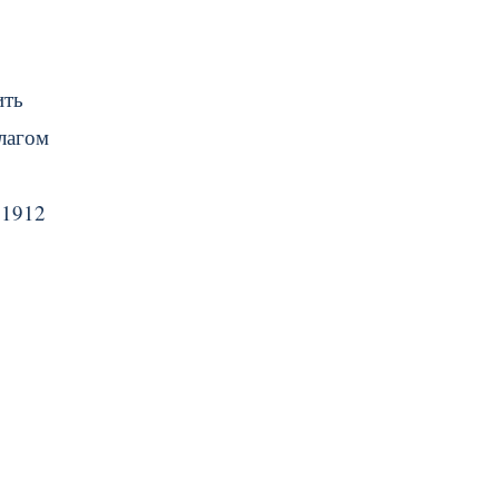
ить
лагом
 1912