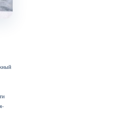
Южный
ти
я-