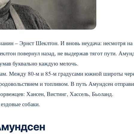
анин – Эрнст Шеклтон. И вновь неудача: несмотря на 
еклтон повернул назад, не выдержав тягот пути. Амун
одумав буквально каждую мелочь.
отам. Между 80-м и 85-м градусами южной широты чер
родовольствием и топливом. В путь Амундсен отправи
орвежцев: Хансен, Вистинг, Хассель, Бьоланд.
 ездовые собаки.
Амундсен