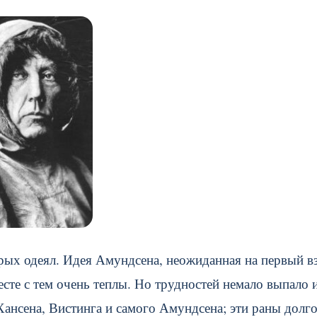
ых одеял. Идея Амундсена, неожиданная на первый вз
сте с тем очень теплы. Но трудностей немало выпало и
Хансена, Вистинга и самого Амундсена; эти раны долг