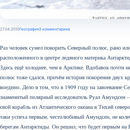
27.04.2010
География
3 комментариев
Раз человек сумел покорить Северный полюс, рано и
расположенного в центре ледяного материка Антаркти
Здесь ещё холоднее, чем в Арктике. Вдобавок почти
полюс тоже сдался, причём история покорения двух к
воедино. Дело в том, что в 1909 году на завоевание С
знаменитый полярный исследователь Руал Амундсен – т
свой корабль из Атлантического океана в Тихий север
таки успеха первым, честолюбивый Амундсен, не коле
берегам Антарктиды. Он решил, что будет первым н