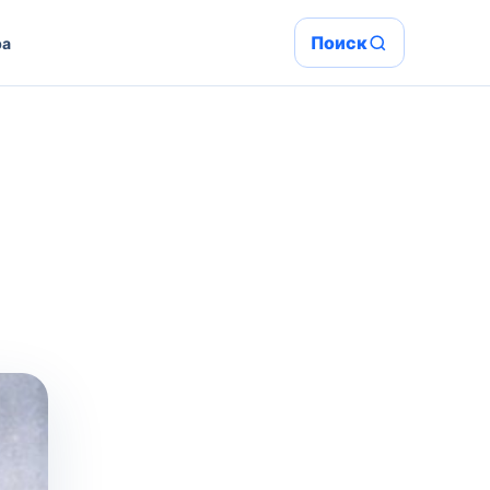
Поиск
ра