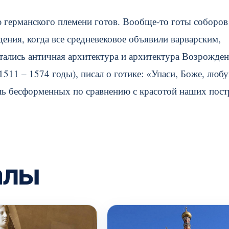
ю германского племени готов. Вообще-то готы соборов
ения, когда все средневековое объявили варварским,
ались античная архитектура и архитектура Возрожден
511 – 1574 годы), писал о готике: «Упаси, Боже, люб
оль бесформенных по сравнению с красотой наших пост
алы