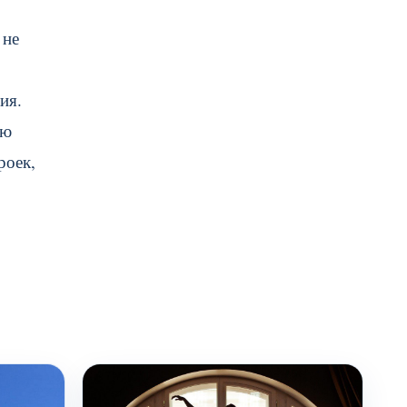
 не
ия.
ую
роек,