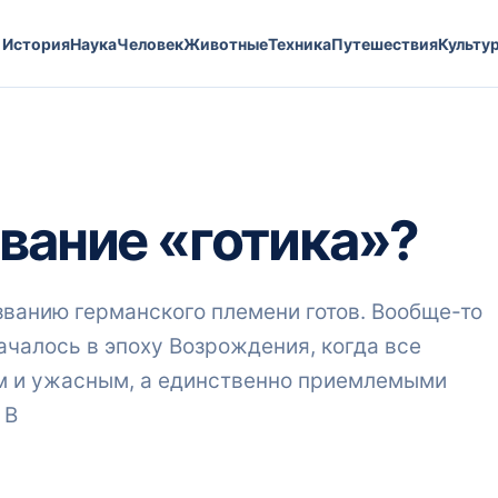
История
Наука
Человек
Животные
Техника
Путешествия
Культу
звание «готика»?
азванию германского племени готов. Вообще-то
ачалось в эпоху Возрождения, когда все
м и ужасным, а единственно приемлемыми
 В