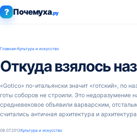
?
Почемуха
.ру
Главная
›
Культура и искусство
Откуда взялось на
«Gotico» по-итальянски значит «готский», по н
готы соборов не строили. Это недоразумение н
средневековое объявили варварским, отсталы
считались античная архитектура и архитектура
08.07.2012
Культура и искусство