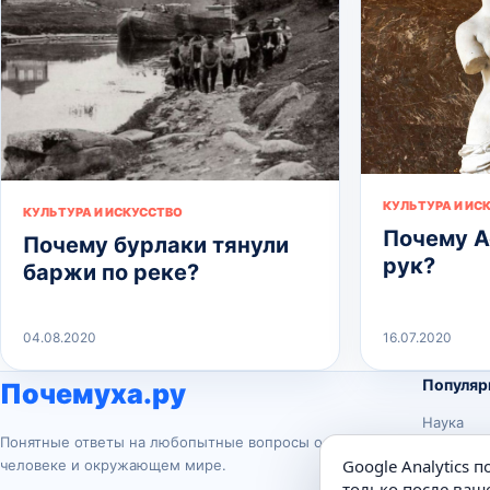
КУЛЬТУРА И ИС
КУЛЬТУРА И ИСКУССТВО
Почему А
Почему бурлаки тянули
рук?
баржи по реке?
04.08.2020
16.07.2020
Популяр
Почемуха.ру
Наука
Понятные ответы на любопытные вопросы о
История
Google Analytics 
человеке и окружающем мире.
Животны
только после ваше