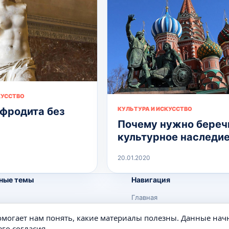
КУССТВО
фродита без
КУЛЬТУРА И ИСКУССТВО
Почему нужно береч
культурное наследи
20.01.2020
ные темы
Навигация
Главная
Поиск
помогает нам понять, какие материалы полезны. Данные нач
е
Известные личности
го согласия.