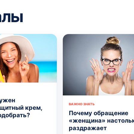
алы
нужен
ВАЖНО ЗНАТЬ
щитный крем,
Почему обращение
подобрать?
«женщина» настоль
раздражает