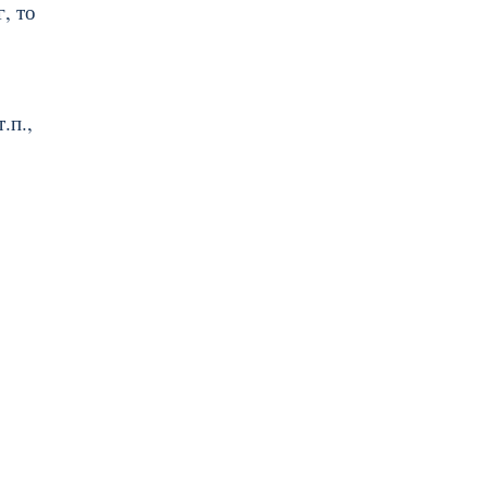
, то
.п.,