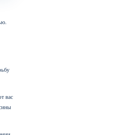
ью.
рьбу
от вас
ксины
ении