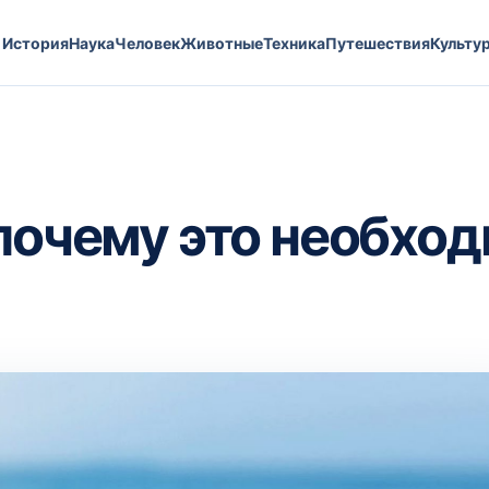
История
Наука
Человек
Животные
Техника
Путешествия
Культу
 почему это необхо