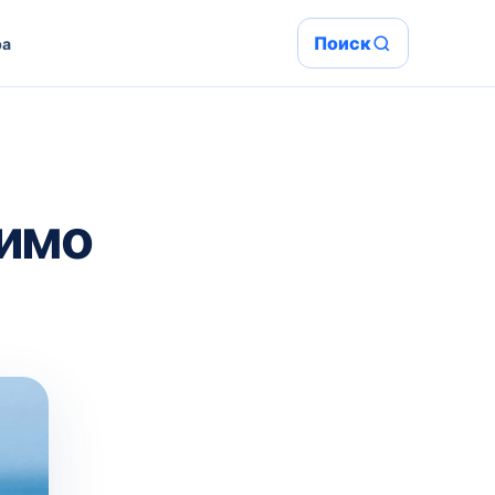
Поиск
ра
димо