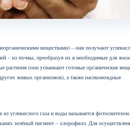
неорганическими веществами) – они получают углекис
лей – из почвы, преобразуя их в необходимые для жиз
е растения (они усваивают готовые органические вещ
других живых организмов), а также насекомоядные
 из углекислого газа и воды называется фотосинтезом
канях зелёный пигмент – хлорофилл. Для осуществлен