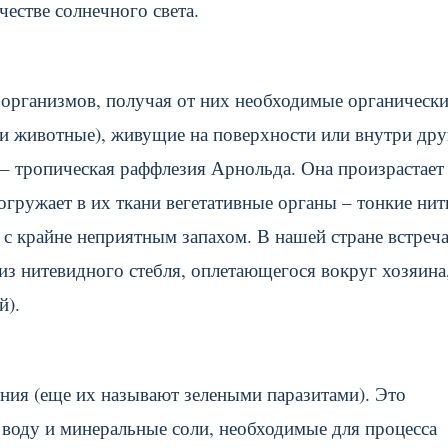
естве солнечного света.
 организмов, получая от них необходимые органическ
или животные), живущие на поверхности или внутри др
– тропическая раффлезия Арнольда. Она произрастает
гружает в их ткани вегетативные органы – тонкие нити
с крайне неприятным запахом. В нашей стране встреча
 из нитевидного стебля, оплетающегося вокруг хозяина
й).
ения (еще их называют зелеными паразитами). Это
 воду и минеральные соли, необходимые для процесса