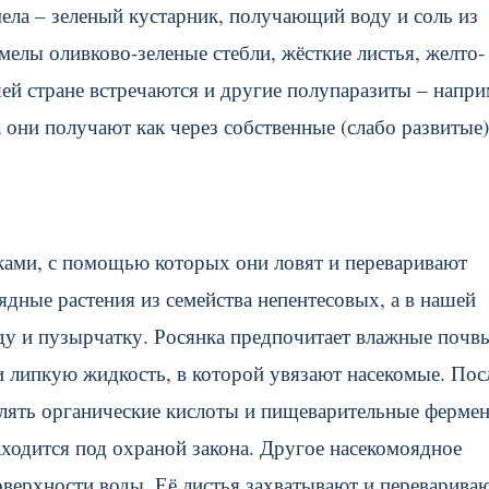
мела – зеленый кустарник, получающий воду и соль из
елы оливково-зеленые стебли, жёсткие листья, желто-
ей стране встречаются и другие полупаразиты – напри
они получают как через собственные (слабо развитые)
ками, с помощью которых они ловят и переваривают
дные растения из семейства непентесовых, а в нашей
ду и пузырчатку. Росянка предпочитает влажные почвы
липкую жидкость, в которой увязают насекомые. Пос
елять органические кислоты и пищеварительные ферме
аходится под охраной закона. Другое насекомоядное
поверхности воды. Её листья захватывают и переварива