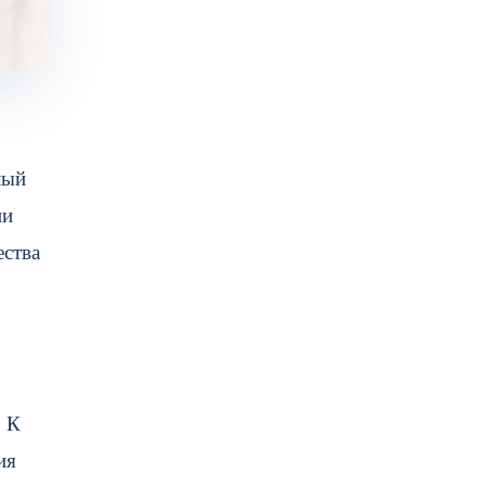
лый
ни
ества
. К
ия