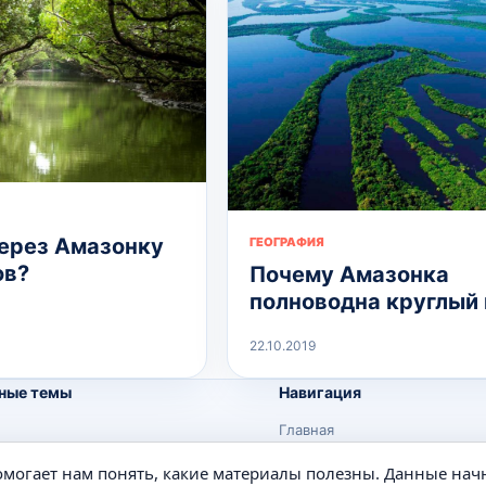
ерез Амазонку
ГЕОГРАФИЯ
ов?
Почему Амазонка
полноводна круглый 
22.10.2019
ные темы
Навигация
Главная
Поиск
помогает нам понять, какие материалы полезны. Данные нач