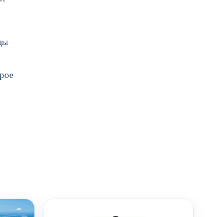
цы
орое