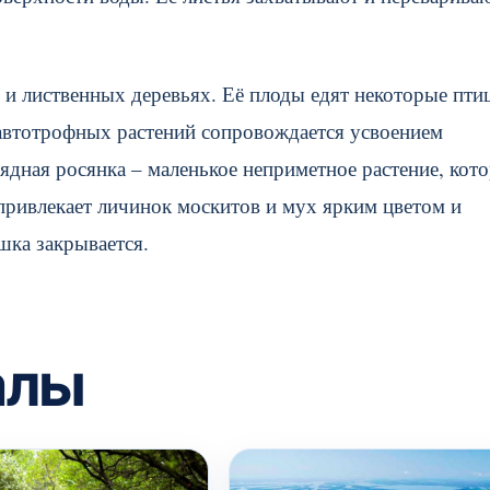
 и лиственных деревьях. Её плоды едят некоторые пти
х автотрофных растений сопровождается усвоением
оядная росянка – маленькое неприметное растение, кот
 привлекает личинок москитов и мух ярким цветом и
шка закрывается.
алы