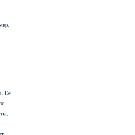
мер,
. Её
ле
нты,
ют