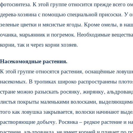
фотосинтеза. К этой группе относится прежде всего о
дерева-хозяина с помощью специальной присоски. У ом
зеленые цветки и мясистые ягоды. Кроме омелы, в наш
очанка, марьянник и погремок. Необходимые вещества 
корни, так и через корни хозяев.
Насекомоядные растения.
К этой группе относятся растения, оснащённые ловуш
насекомых. В тропиках широко распространены плотоя
стране можно разыскать росянку, жирянку, альдрован
листья покрыты маленькими волосками, выделяющими 
того как ловушка закрывается, волоски начинают выд
растворяющие добычу. Росянка – редкое растение и н
растение, альдрованда, не имеет корней и плавает по 