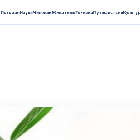
История
Наука
Человек
Животные
Техника
Путешествия
Культу