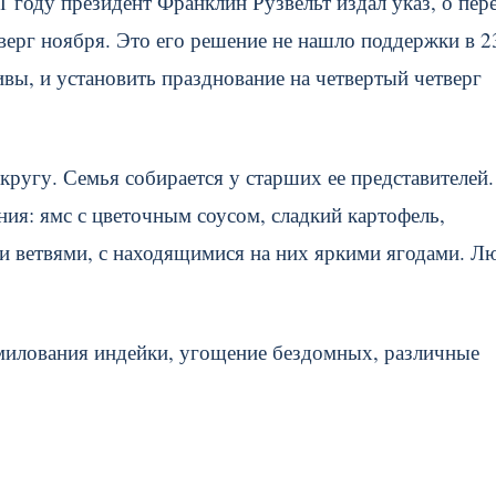
41 году президент Франклин Рузвельт издал указ, о пер
верг ноября. Это его решение не нашло поддержки в 2
тивы, и установить празднование на четвертый четверг
ругу. Семья собирается у старших ее представителей.
ия: ямс с цветочным соусом, сладкий картофель,
и ветвями, с находящимися на них яркими ягодами. Л
милования индейки, угощение бездомных, различные