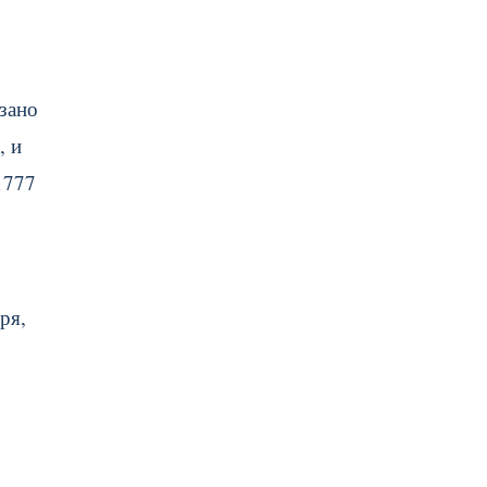
зано
, и
1777
ря,