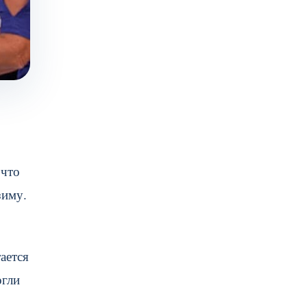
 что
зиму.
ается
огли