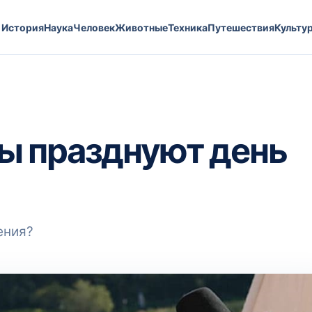
История
Наука
Человек
Животные
Техника
Путешествия
Культу
ы празднуют день
ения?