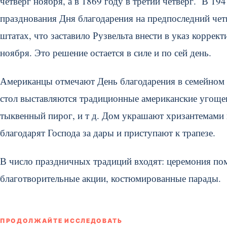
четверг ноября, а в 1869 году в третий четверг. В 19
празднования Дня благодарения на предпоследний чет
штатах, что заставило Рузвельта внести в указ коррек
ноября. Это решение остается в силе и по сей день.
Американцы отмечают День благодарения в семейном к
стол выставляются традиционные американские угощен
тыквенный пирог, и т д. Дом украшают хризантемами 
благодарят Господа за дары и приступают к трапезе.
В число праздничных традиций входят: церемония по
благотворительные акции, костюмированные парады.
ПРОДОЛЖАЙТЕ ИССЛЕДОВАТЬ