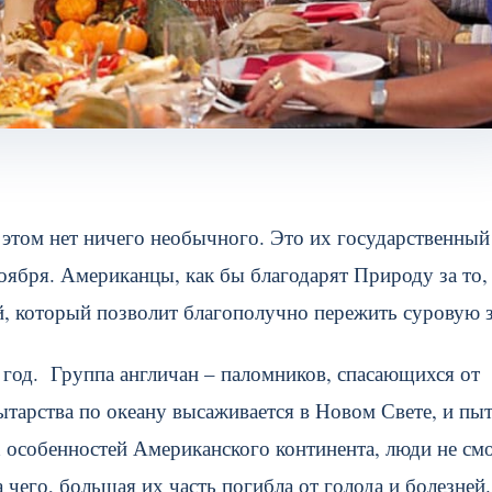
этом нет ничего необычного. Это их государственный
оября. Американцы, как бы благодарят Природу за то,
й, который позволит благополучно пережить суровую 
 год. Группа англичан – паломников, спасающихся от
тарства по океану высаживается в Новом Свете, и пыт
х особенностей Американского континента, люди не см
чего, большая их часть погибла от голода и болезней.