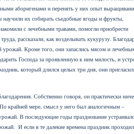
стными аборигенами и перенять у них опыт выращиван
цы научили их собирать съедобные ягоды и фрукты,
знакомили с лечебными травами, помогли приобрести
руда, рассказали, как возделывать кукурузу. Благода
й урожай. Кроме того, они запаслись мясом и лечебны
дарить Господа за проявленную к ним милость, и устр
раздник, который длился целых три дня, они пригласил
благодарения. Собственно говоря, он практически нич
 По крайней мере, смысл у него был аналогичным –
урожай. В последующие годы празднование устраивал
рожай. И если в те далекие времена праздник проходил