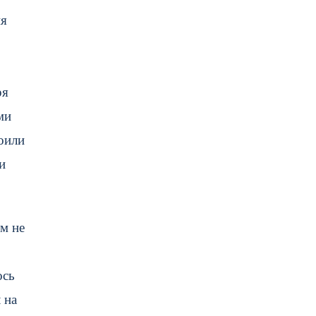
ия
ря
ми
оили
и
ем не
ось
 на