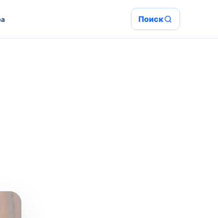
Поиск
ра