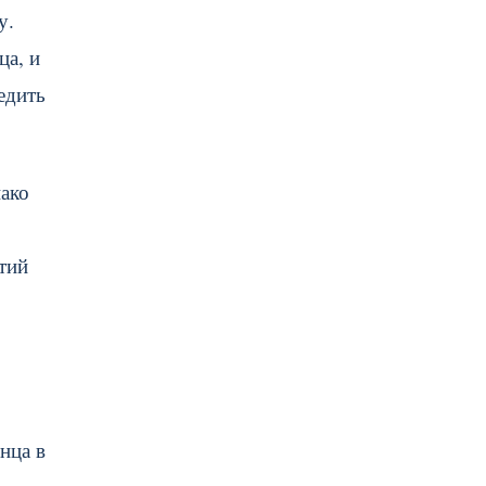
у.
ца, и
едить
нако
тий
нца в