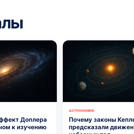
алы
АСТРОНОМИЯ
ффект Доплера
Почему законы Кепл
чом к изучению
предсказали движен