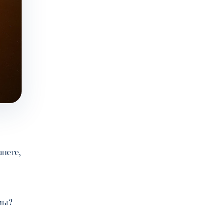
нете,
мы?