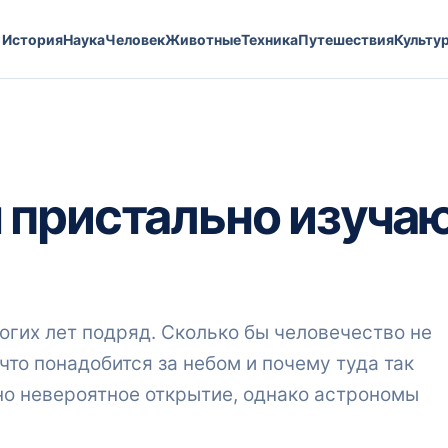
История
Наука
Человек
Животные
Техника
Путешествия
Культу
 пристально изуча
огих лет подряд. Сколько бы человечество не
что понадобится за небом и почему туда так
но невероятное открытие, однако астрономы