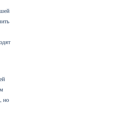
ашей
чить
одят
ей
ым
, но