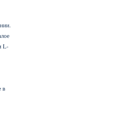
нии.
алое
и L-
 в