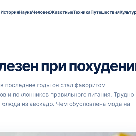
История
Наука
Человек
Животные
Техника
Путешествия
Культу
лезен при похудени
 в последние годы он стал фаворитом
в и поклонников правильного питания. Трудно
т блюда из авокадо. Чем обусловлена мода на