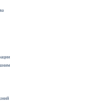
ва
зации
ишним
ешний