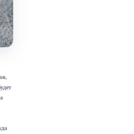
ов,
будет
на
уда