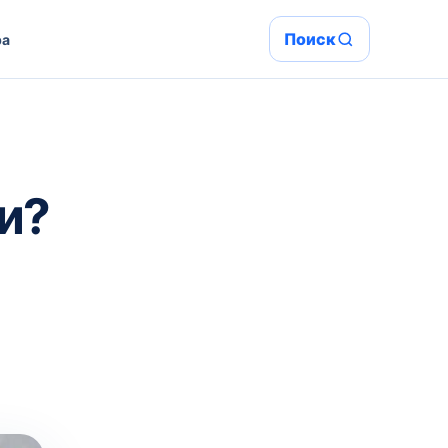
Поиск
ра
и?