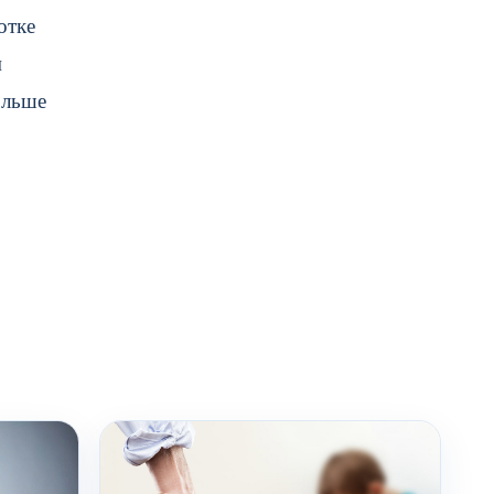
отке
м
ольше