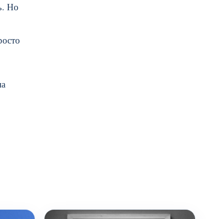
ь. Но
росто
на