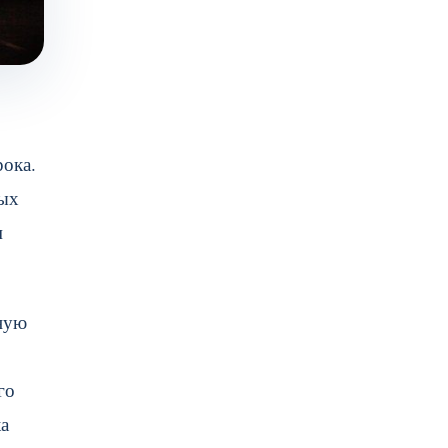
рока.
ных
м
тную
го
ка