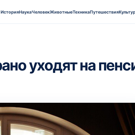
История
Наука
Человек
Животные
Техника
Путешествия
Культу
ано уходят на пен