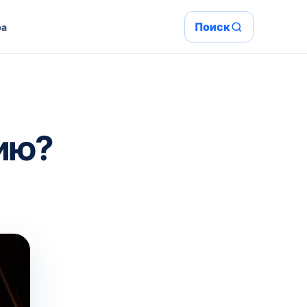
Поиск
ра
сию?