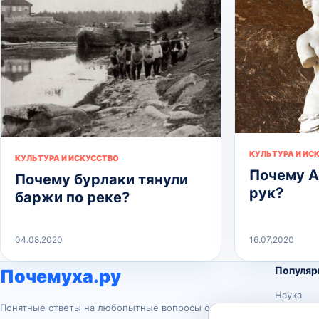
КУЛЬТУРА И ИС
КУЛЬТУРА И ИСКУССТВО
Почему А
Почему бурлаки тянули
рук?
баржи по реке?
04.08.2020
16.07.2020
Популяр
Почемуха.ру
Наука
Понятные ответы на любопытные вопросы о
История