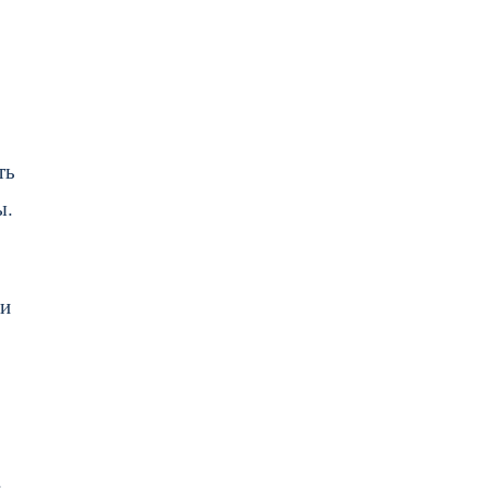
ть
ы.
 и
.