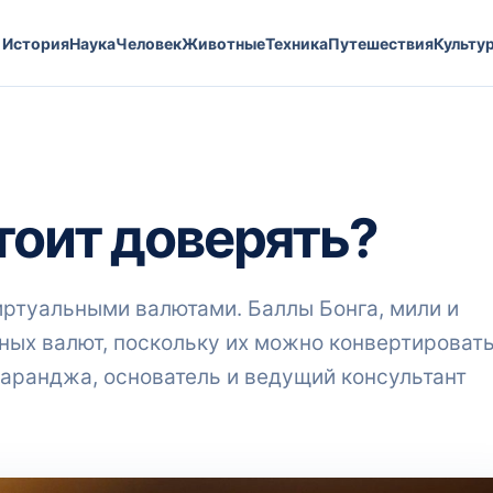
История
Наука
Человек
Животные
Техника
Путешествия
Культу
тоит доверять?
иртуальными валютами. Баллы Бонга, мили и
ных валют, поскольку их можно конвертироват
аранджа, основатель и ведущий консультант