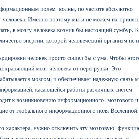
нформационным полем волны, по частоте абсолютно
 человека. Именно поэтому мы и не можем их принять
лать, в мозгу человека возник бы настоящий сумбур. 
ичество энергии, которой человеческий организм не и
ардировки человек просто сошел бы с ума. Чтобы этог
дохраняющий мозг человека от перегрузки. Это
абатывается мозгом, и обеспечивает надежную связь 
информацией, касающейся работы различных систем
иводит к возникновению информационного мозгового 
щие от глобального информационного поля Вселенной.
о характера, нужно отключить эту мозговую функци
батывают те мозговые клетки, которые отвечают за