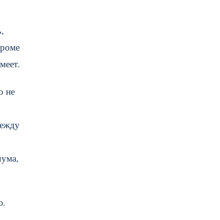
,
Кроме
меет.
о не
между
шума,
ю.