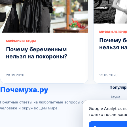
МИФЫ И ЛЕГЕНД
Почему 
МИФЫ И ЛЕГЕНДЫ
нельзя н
Почему беременным
нельзя на похороны?
28.09.2020
25.09.2020
Популяр
Почемуха.ру
Наука
Понятные ответы на любопытные вопросы о
История
Google Analytics 
человеке и окружающем мире.
Животны
только после ваше
Техника