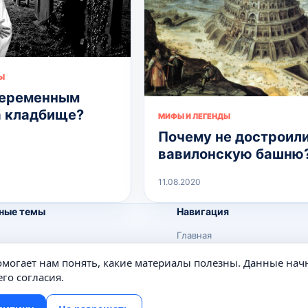
Ы
беременным
а кладбище?
МИФЫ И ЛЕГЕНДЫ
Почему не достроил
вавилонскую башню
11.08.2020
ные темы
Навигация
Главная
Поиск
помогает нам понять, какие материалы полезны. Данные нач
е
Известные личности
го согласия.
Изобретения