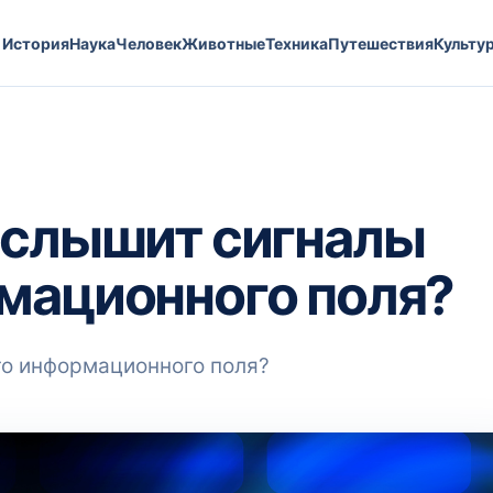
История
Наука
Человек
Животные
Техника
Путешествия
Культу
 слышит сигналы
мационного поля?
го информационного поля?