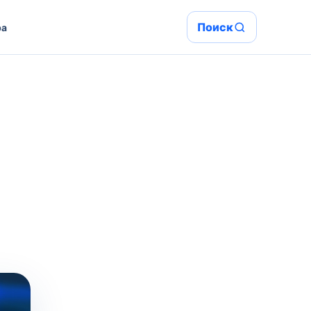
Поиск
ра