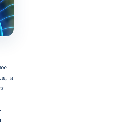
ное
ле, и
ии
ь
я