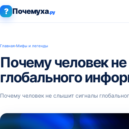
?
Почемуха
.ру
Главная
›
Мифы и легенды
Почему человек не
глобального инфор
Почему человек не слышит сигналы глобально