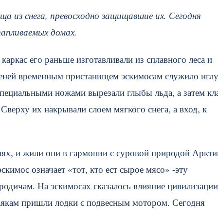
а из снега, превосходно защищавшие их. Сегодня
тапливаемых домах.
 каркас его раньше изготавливали из сплавного леса и
леней временным пристанищем эскимосам служило иглу
специальными ножами вырезали глыбы льда, а затем кл
Сверху их накрывали слоем мягкого снега, а вход, к
х, и жили они в гармонии с суровой природой Аркти
скимос означает «тот, кто ест сырое мясо» -эту
одичам. На эскимосах сказалось влияние цивилизации
каякам пришли лодки с подвесным мотором. Сегодня