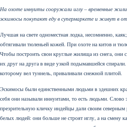
На охоте иннуиты сооружали иглу – временные жилищ
эскимосы покупают еду в супермаркете и живут в о
Лучшая на свете одноместная лодка, несомненно, каяк;
обтягивали тюленьей кожей. При охоте на китов и тю
Чтобы построить свои круглые жилища из снега, они 
их друг на друга в виде узкой подымавшейся спирали. 
которому вел туннель, приваливали снежной плитой.
Эскимосы были единственными людьми в здешних края
себя они называли иннуитами, то есть людьми. Слово э
презрительную кличку индейцы дали своим северным р
белых людей: они больше не строят иглу, а на смену 