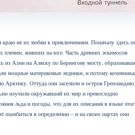
 краю не из любви к приключениям. Поначалу здесь о
х племен, живших на юге. Часть древних эскимосов
ясь из Азии на Аляску по Берингову мосту, образовавш
ивали мощные материковые ледники, и потому кочевник
ую Арктику.
Оттуда они заселили и остров Гренландию
ьно изучили окружавший их мир и превосходно
ояния льда и погоды, что для их описания в языке это
оит ошибиться в определении – и на своих нартах они