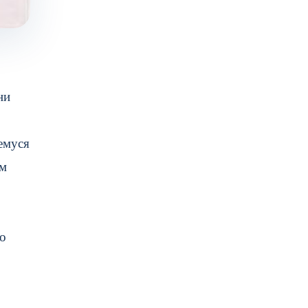
ни
емуся
ам
.
го