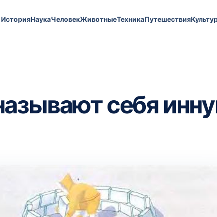
История
Наука
Человек
Животные
Техника
Путешествия
Культу
называют себя инн