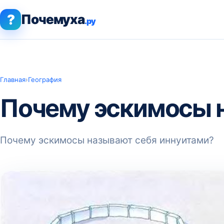
?
Почемуха
.ру
Главная
›
География
Почему эскимосы 
Почему эскимосы называют себя иннуитами?