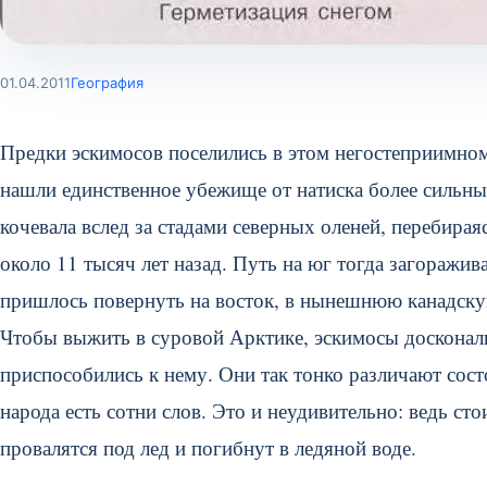
01.04.2011
География
Предки эскимосов поселились в этом негостеприимном
нашли единственное убежище от натиска более сильны
кочевала вслед за стадами северных оленей, перебира
около 11 тысяч лет назад. Путь на юг тогда загораж
пришлось повернуть на восток, в нынешнюю канадск
Чтобы выжить в суровой Арктике, эскимосы досконал
приспособились к нему. Они так тонко различают сост
народа есть сотни слов. Это и неудивительно: ведь ст
провалятся под лед и погибнут в ледяной воде.