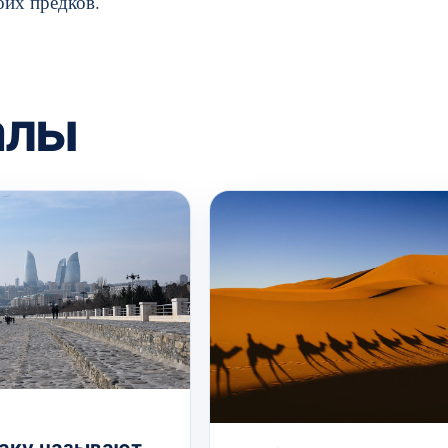
оих предков.
алы
аку называют