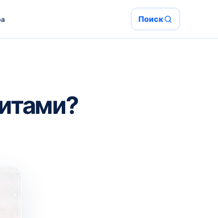
Поиск
ра
уитами?