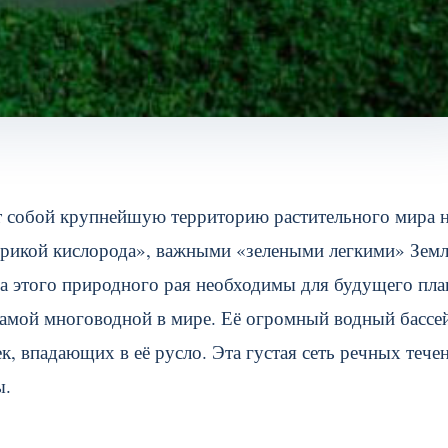
т собой крупнейшую территорию растительного мира 
брикой кислорода», важными «зелеными легкими» Земл
а этого природного рая необходимы для будущего пла
самой многоводной в мире. Её огромный водный бассе
, впадающих в её русло. Эта густая сеть речных тече
ы.