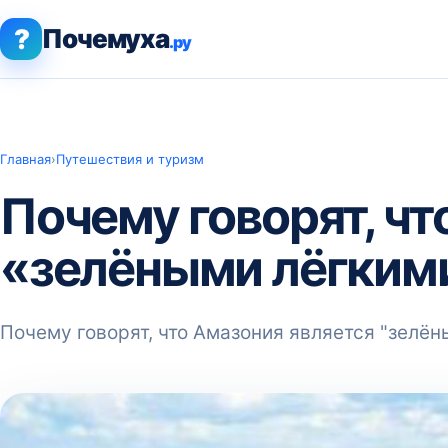
?
Почемуха
.ру
Главная
›
Путешествия и туризм
Почему говорят, чт
«зелёными лёгким
Почему говорят, что Амазония является "зелё