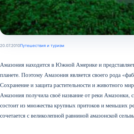
20.07.2010
Путешествия и туризм
Амазония находится в Южной Америке и представляе
планете. Поэтому Амазония является своего рода «фа
Сохранение и защита растительности и животного мир
Амазония получила своё название от реки Амазонки, 
состоит из множества крупных притоков и меньших рек
сочетается с великолепной равниной амазонской сельв