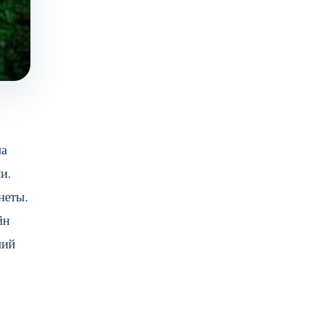
на
и.
неты.
йн
ний