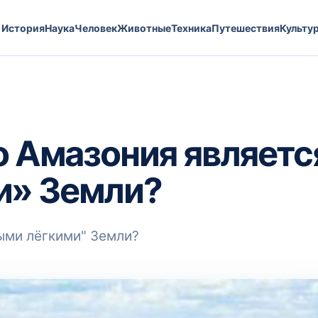
История
Наука
Человек
Животные
Техника
Путешествия
Культу
о Амазония являетс
и» Земли?
ными лёгкими" Земли?