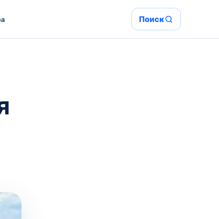
Поиск
ра
я