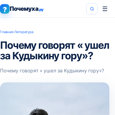
Почемуха
☰
?
.ру
Главная
›
Литература
Почему говорят « ушел
за Кудыкину гору»?
Почему говорят « ушел за Кудыкину гору»?