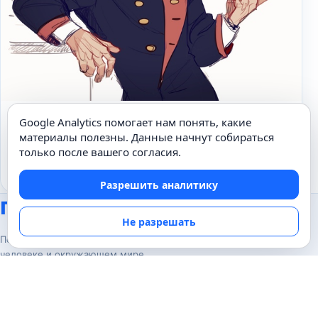
Google Analytics помогает нам понять, какие
ЛИТЕРАТУРА
материалы полезны. Данные начнут собираться
Почему Печорин антигерой?
только после вашего согласия.
03.04.2020
Разрешить аналитику
Почемуха.ру
Не разрешать
Понятные ответы на любопытные вопросы о
человеке и окружающем мире.
Популярные темы