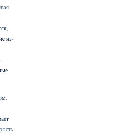
ывая
в
ся,
ие из-
–
ные
ом.
вает
рость