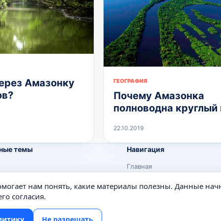
ерез Амазонку
ГЕОГРАФИЯ
ов?
Почему Амазонка
полноводна круглый 
22.10.2019
ные темы
Навигация
Главная
Поиск
помогает нам понять, какие материалы полезны. Данные нач
е
Известные личности
го согласия.
Изобретения
литику
Не разрешать