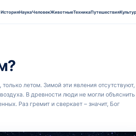
История
Наука
Человек
Животные
Техника
Путешествия
Культу
м?
только летом. Зимой эти явления отсутствуют,
оздуха. В древности люди не могли объяснить
нных. Раз гремит и сверкает – значит, Бог