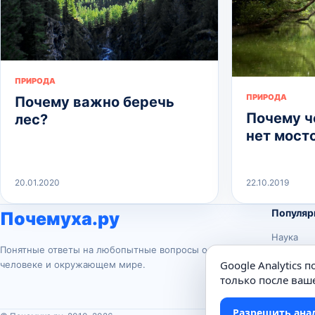
ПРИРОДА
ПРИРОДА
Почему важно беречь
Почему ч
лес?
нет мост
20.01.2020
22.10.2019
Популяр
Почемуха.ру
Наука
Понятные ответы на любопытные вопросы о
История
Google Analytics 
человеке и окружающем мире.
Животны
только после ваше
Техника
Разрешить ана