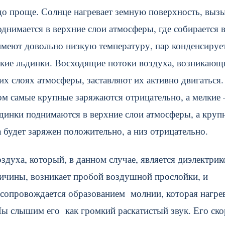
здо проще. Солнце нагревает земную поверхность, выз
однимается в верхние слои атмосферы, где собирается 
имеют довольно низкую температуру, пар конденсирует
нькие льдинки. Восходящие потоки воздуха, возникающ
их слоях атмосферы, заставляют их активно двигаться.
ом самые крупные заряжаются отрицательно, а мелкие 
ьдинки поднимаются в верхние слои атмосферы, а круп
 будет заряжен положительно, а низ отрицательно.
духа, который, в данном случае, является диэлектрик
еличины, возникает пробой воздушной прослойки, и
с сопровождается образованием молнии, которая нагре
ы слышим его как громкий раскатистый звук. Его ско