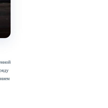
енной
зряду
ением