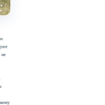
он
вуют
 не
а
в
акому