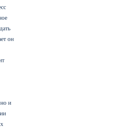
есс
ное
дать
ает он
ит
 но и
рии
их