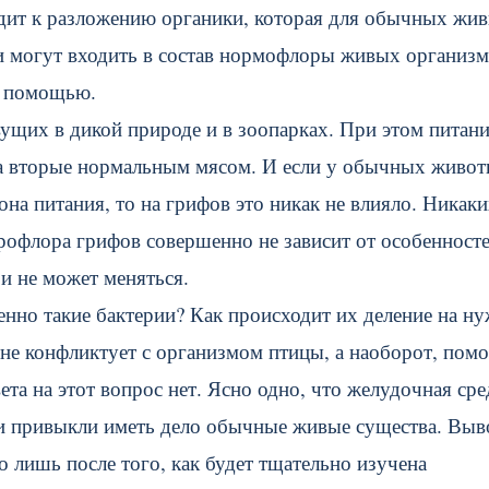
дит к разложению органики, которая для обычных жи
ии могут входить в состав нормофлоры живых организм
х помощью.
щих в дикой природе и в зоопарках. При этом питани
 а вторые нормальным мясом. И если у обычных живо
на питания, то на грифов это никак не влияло. Никак
крофлора грифов совершенно не зависит от особенност
 и не может меняться.
енно такие бактерии? Как происходит их деление на н
не конфликтует с организмом птицы, а наоборот, пом
та на этот вопрос нет. Ясно одно, что желудочная сре
ми привыкли иметь дело обычные живые существа. Выв
о лишь после того, как будет тщательно изучена