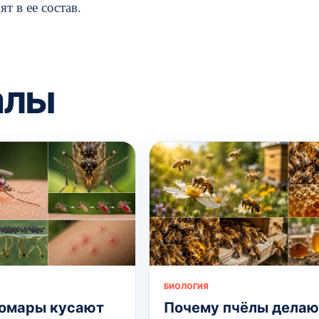
т в ее состав.
алы
БИОЛОГИЯ
омары кусают
Почему пчёлы делаю