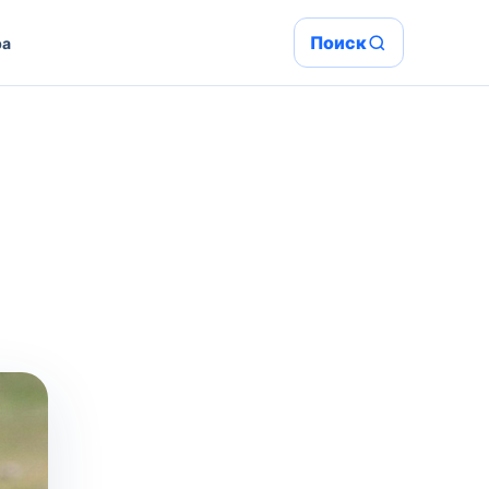
Поиск
ра