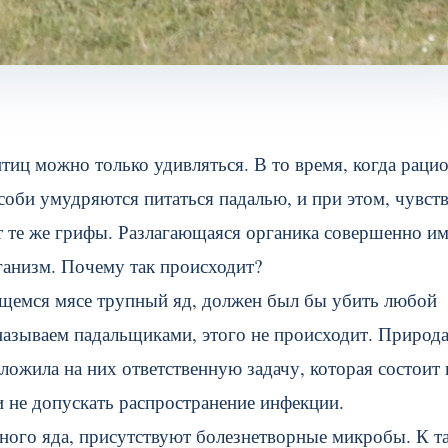
иц можно только удивляться. В то время, когда раци
соби умудряются питаться падалью, и при этом, чувст
т те же грифы. Разлагающаяся органика совершенно им
рганизм. Почему так происходит?
ющемся мясе трупный яд, должен был бы убить любой
называем падальщиками, этого не происходит. Природ
ложила на них ответственную задачу, которая состоит 
 не допускать распространение инфекции.
пного яда, присутствуют болезнетворные микробы. К т