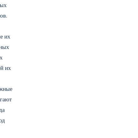
вых
ов.
е их
тных
их
ей их
ужные
огают
да
од