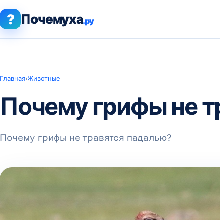
?
Почемуха
.ру
Главная
›
Животные
Почему грифы не т
Почему грифы не травятся падалью?