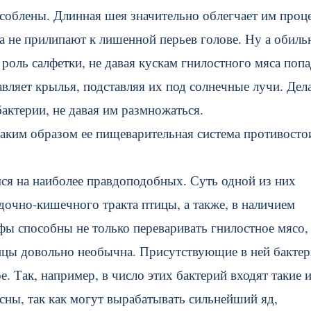
соблены. Длинная шея значительно облегчает им проц
 не прилипают к лишенной перьев голове. Ну а обиль
роль салфетки, не давая кускам гнилостного мяса попа
авляет крылья, подставляя их под солнечные лучи. Дел
бактерии, не давая им размножаться.
Каким образом ее пищеварительная система противосто
имся на наиболее правдоподобных. Суть одной из них
дочно-кишечного тракта птицы, а также, в наличием
фы способны не только переваривать гнилостное мясо,
ицы довольно необычна. Присутствующие в ней бакте
е. Так, например, в число этих бактерий входят такие 
пасны, так как могут вырабатывать сильнейший яд,