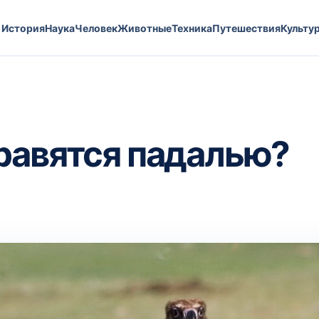
История
Наука
Человек
Животные
Техника
Путешествия
Культу
равятся падалью?