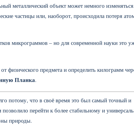
ьный металлический объект может немного изменяться
еские частицы или, наоборот, происходила потеря ато
ятков микрограммов – но для современной науки это у
 от физического предмета и определить килограмм чер
янную Планка
.
го потому, что в своё время это был самый точный и
и позволило перейти к более стабильному и универсал
оны природы.