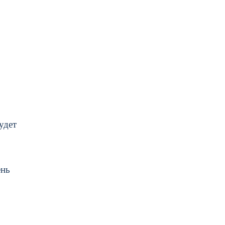
удет
ень