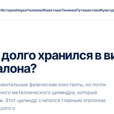
История
Наука
Человек
Животные
Техника
Путешествия
Культу
долго хранился в в
алона?
ентальные физические константы, но почти
ьного металлического цилиндра, который
. Этот цилиндр считался главным эталоном
олго о