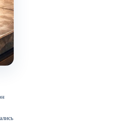
он
ались