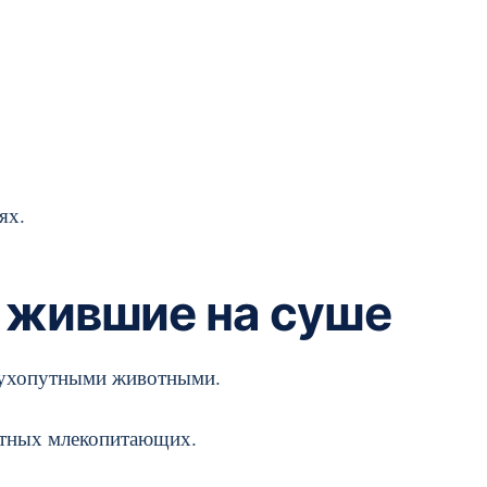
ях.
, жившие на суше
 сухопутными животными.
ытных млекопитающих.