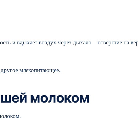
сть и вдыхает воздух через дыхало – отверстие на ве
е другое млекопитающее.
ышей молоком
молоком.