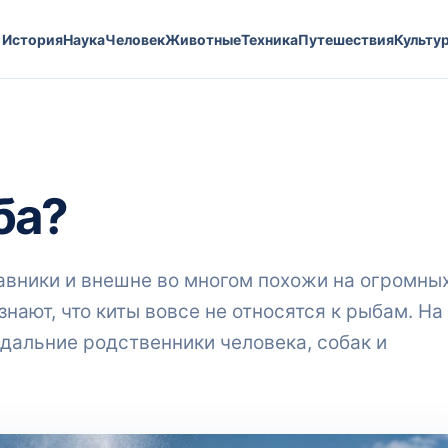
История
Наука
Человек
Животные
Техника
Путешествия
Культу
ба?
лавники и внешне во многом похожи на огромны
нают, что киты вовсе не относятся к рыбам. На
 дальние родственники человека, собак и