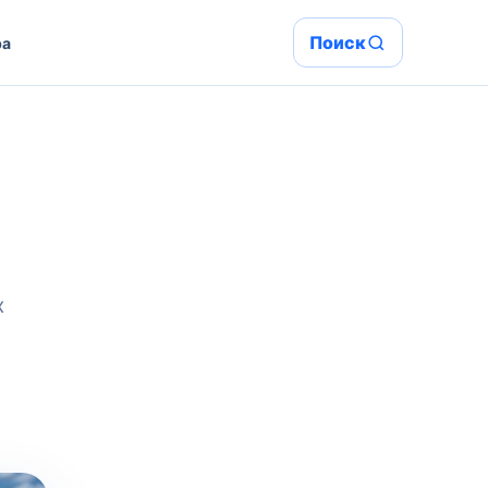
Поиск
ра
х