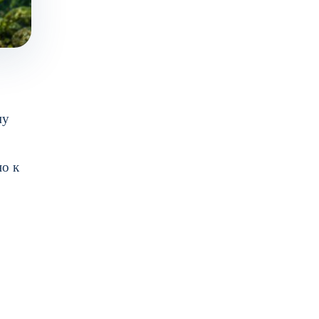
му
но к