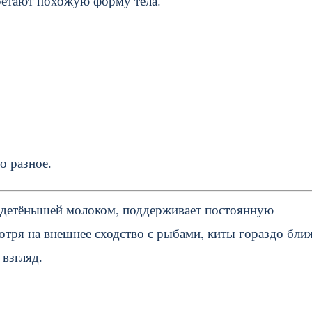
ретают похожую форму тела.
о разное.
т детёнышей молоком, поддерживает постоянную
отря на внешнее сходство с рыбами, киты гораздо бли
взгляд.