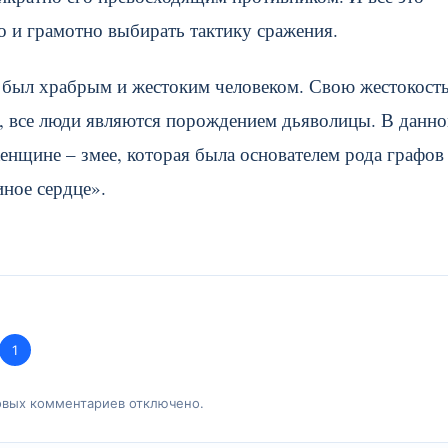
о и грамотно выбирать тактику сражения.
н был храбрым и жестоким человеком. Свою жестокост
ге, все люди являются порождением дьяволицы. В данн
енщине – змее, которая была основателем рода графов
иное сердце».
1
овых комментариев отключено.