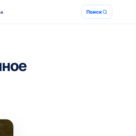
Поиск
ра
иное