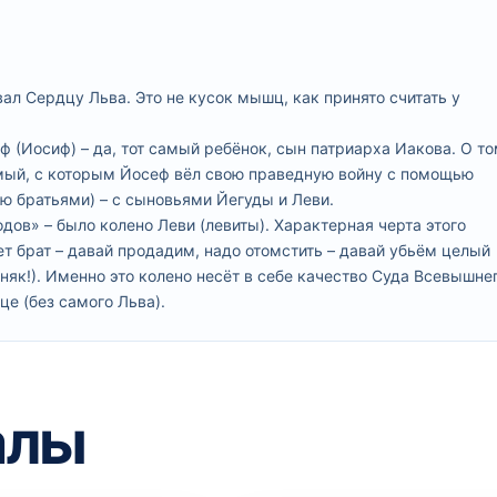
вал Сердцу Льва. Это не кусок мышц, как принято считать у
ф (Иосиф) – да, тот самый ребёнок, сын патриарха Иакова. О т
амый, с которым Йосеф вёл свою праведную войну с помощью
ью братьями) – с сыновьями Йегуды и Леви.
ов» – было колено Леви (левиты). Характерная черта этого
т брат – давай продадим, надо отомстить – давай убьём целый
ерняк!). Именно это колено несёт в себе качество Суда Всевышнег
це (без самого Льва).
алы