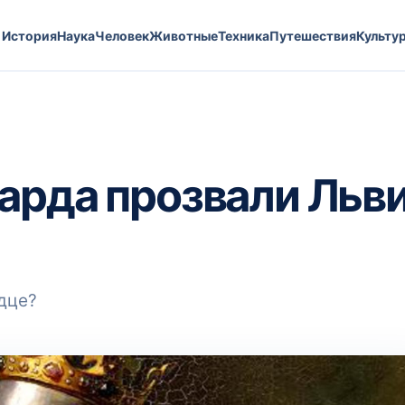
История
Наука
Человек
Животные
Техника
Путешествия
Культу
арда прозвали Льв
дце?