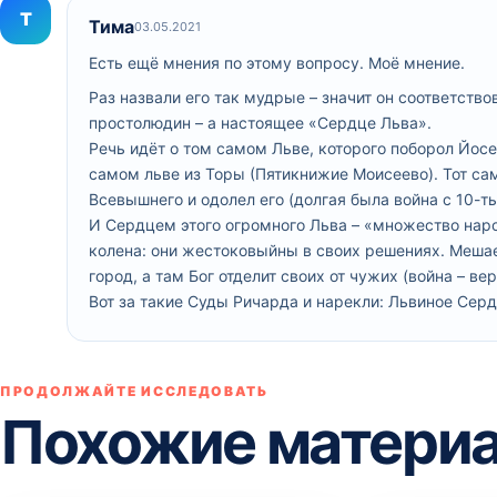
Т
Тима
03.05.2021
Есть ещё мнения по этому вопросу. Моё мнение.
Раз назвали его так мудрые – значит он соответство
простолюдин – а настоящее «Сердце Льва».
Речь идёт о том самом Льве, которого поборол Йосе
самом льве из Торы (Пятикнижие Моисеево). Тот с
Всевышнего и одолел его (долгая была война с 10-т
И Сердцем этого огромного Льва – «множество народ
колена: они жестоковыйны в своих решениях. Мешае
город, а там Бог отделит своих от чужих (война – в
Вот за такие Суды Ричарда и нарекли: Львиное Серд
ПРОДОЛЖАЙТЕ ИССЛЕДОВАТЬ
Похожие матери