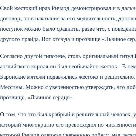
Свой жестокий нрав Ричард демонстрировал и в даль
договор, но в наказание за его медлительность, допол
поступок можно было сравнить, разве что, с поведени
другого прайда. Вот отсюда и прозвище «Львиное серд
Согласно другой гипотезе, столь оригинальный титул 
английского короля он был необычайно жесток. В не
Баронские мятежи подавлялись жестоко и решительно.
Мессины. Можно с уверенностью утверждать, что добро
прозвище, «Львиное сердце».
О том, что это был храбрый и решительный человек, у
который многократно его превосходил по численности
которой Ричард одержал уверенную победу, над десят