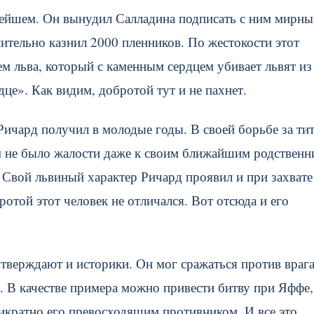
нейшем. Он вынудил Салладина подписать с ним мирны
нительно казнил 2000 пленников. По жестокости этот
ем льва, который с каменным сердцем убивает львят из
це». Как видим, добротой тут и не пахнет.
Ричард получил в молодые годы. В своей борьбе за ти
м не было жалости даже к своим ближайшим родственн
 Свой львиный характер Ричард проявил и при захвате
той этот человек не отличался. Вот отсюда и его
тверждают и историки. Он мог сражаться против врага
. В качестве примера можно привести битву при Яффе,
икратно его превосходящим противником. И все это