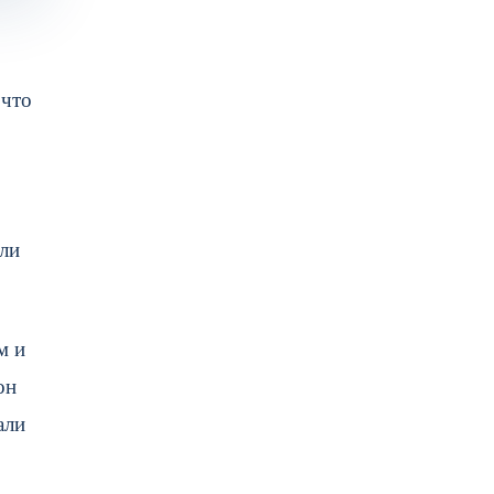
 что
гли
м и
он
али