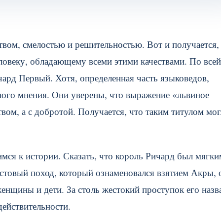
ством, смелостью и решительностью. Вот и получается,
ловеку, обладающему всеми этими качествами. По всей
чард Первый. Хотя, определенная часть языковедов,
ного мнения. Они уверены, что выражение «львиное
твом, а с добротой. Получается, что таким титулом мо
мся к истории. Сказать, что король Ричард был мягки
стовый поход, который ознаменовался взятием Акры, 
енщины и дети. За столь жестокий проступок его назв
действительности.