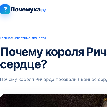
?
Почемуха
.ру
Главная
›
Известные личности
Почему короля Рич
сердце?
Почему короля Ричарда прозвали Львиное сер