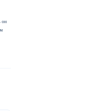
ь он
ом