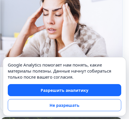
Google Analytics помогает нам понять, какие
материалы полезны. Данные начнут собираться
ВСЁ О ЧЕЛОВЕКЕ
только после вашего согласия.
Головная боль. Когда стоит
Разрешить аналитику
беспокоиться?
21.04.2021
Не разрешать