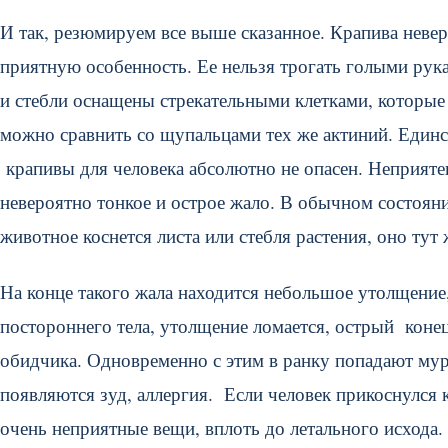
И так, резюмируем все выше сказанное. Крапива невер
приятную особенность. Ее нельзя трогать голыми рук
и стебли оснащены стрекательными клетками, которы
можно сравнить со щупальцами тех же актиний. Единст
крапивы для человека абсолютно не опасен. Неприятен
невероятно тонкое и острое жало. В обычном состояни
животное коснется листа или стебля растения, оно тут
На конце такого жала находится небольшое утолщени
постороннего тела, утолщение ломается, острый конец
обидчика. Одновременно с этим в ранку попадают мура
появляются зуд, аллергия. Если человек прикоснулся 
очень неприятные вещи, вплоть до летального исхода. 