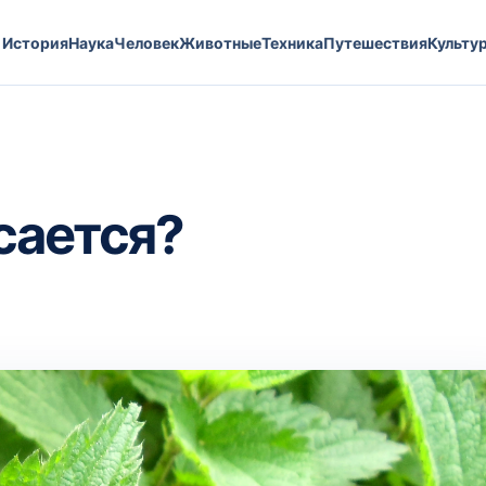
История
Наука
Человек
Животные
Техника
Путешествия
Культу
сается?