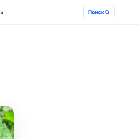
Поиск
ра