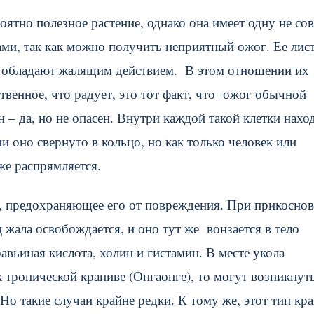
оятно полезное растение, однако она имеет одну не со
ами, так как можно получить неприятный ожог. Ее лис
е обладают жалящим действием. В этом отношении их
венное, что радует, это тот факт, что ожог обычной
 – да, но не опасен. Внутри каждой такой клетки нахо
и оно свернуто в кольцо, но как только человек или
 же распрямляется.
е, предохраняющее его от повреждения. При прикосно
 жала освобождается, и оно тут же вонзается в тело
вьиная кислота, холин и гистамин. В месте укола
к тропической крапиве (Онгаонге), то могут возникнут
Но такие случаи крайне редки. К тому же, этот тип кр