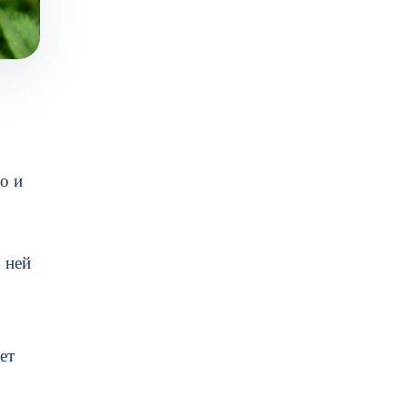
о и
 ней
ет