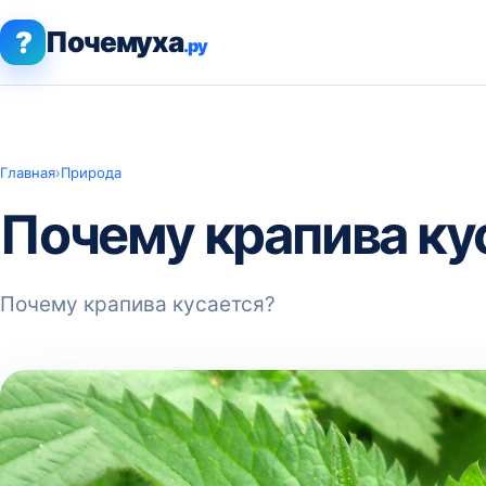
?
Почемуха
.ру
Главная
›
Природа
Почему крапива ку
Почему крапива кусается?