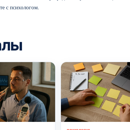
те с психологом.
алы