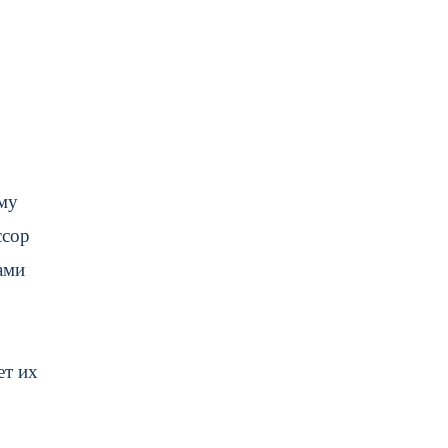
му
ссор
ами
ет их