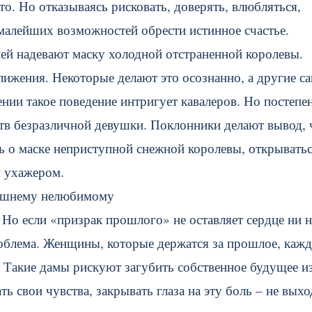
то. Но отказываясь рисковать, доверять, влюбляться,
малейших возможностей обрести истинное счастье.
ей надевают маску холодной отстраненной королевы.
ижения. Некоторые делают это осознанно, а другие са
нии такое поведение интригует кавалеров. Но постепе
тв безразличной девушки. Поклонники делают вывод, 
ть о маске неприступной снежной королевы, открывать
м ухажером.
нешнему нелюбимому
Но если «призрак прошлого» не оставляет сердце ни н
роблема. Женщины, которые держатся за прошлое, каж
 Такие дамы рискуют загубить собственное будущее из
 свои чувства, закрывать глаза на эту боль – не выхо