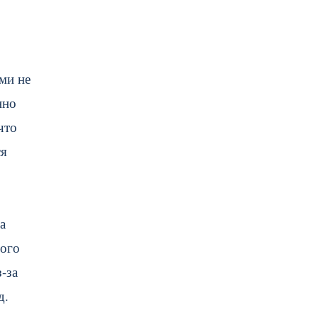
ми не
нно
что
ся
а
дого
-за
д.