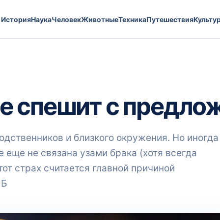
История
Наука
Человек
Животные
Техника
Путешествия
Культу
е спешит с предло
родственников и близкого окружения. Но иногда
 еще не связана узами брака (хотя всегда
тот страх считается главной причиной
 Б