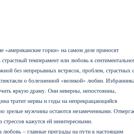
ие «американские горки» на самом деле приносят
 страстный темперамент или любовь к сентиментально
ожной без непрерывных встрясок, проблем, страстных 
 спектакли о болезненной «великой» любви. Избранник
ечить яркую драму. Они неверны, непостоянны,
ина тратит нервы и годы на непрекращающийся
вно зрелые мужчины остаются незамеченными. Отверга
з стрессов кажутся ей неинтересными.
а любовь – главные преграды на пути к настоящим