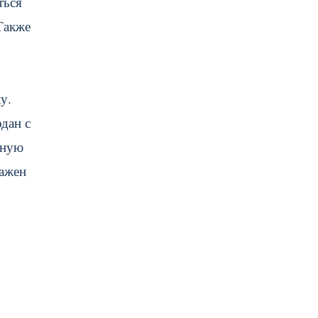
ться
Также
у.
дан с
нную
Важен