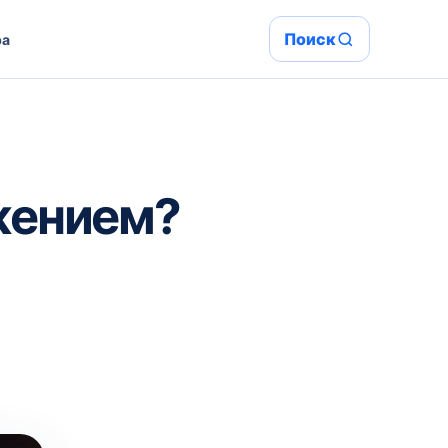
Поиск
ра
жением?