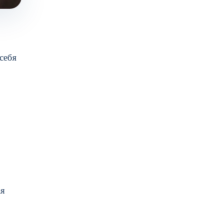
себя
ая