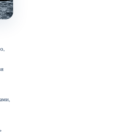
о,
зя
ами,
ь