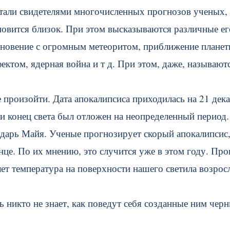
стали свидетелями многочисленных прогнозов ученых,
новится близок. При этом высказываются различные ег
лкновение с огромным метеоритом, приближение плане
ктом, ядерная война и т д. При этом, даже, называют
 произойти. Дата апокалипсиса приходилась на 21 дек
 и конец света был отложен на неопределенный период.
ендарь Майя. Ученые прогнозирует скорый апокалипсис
це. По их мнению, это случится уже в этом году. Про
 лет температура на поверхности нашего светила возрос
ь никто не знает, как поведут себя созданные ним чер