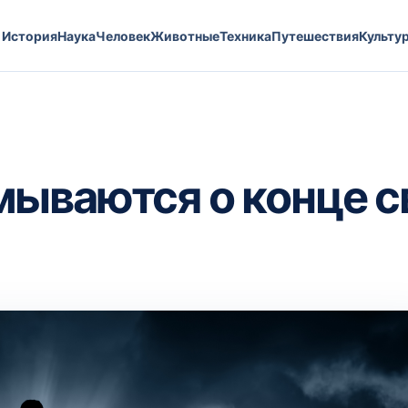
История
Наука
Человек
Животные
Техника
Путешествия
Культу
ываются о конце с