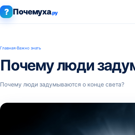
?
Почемуха
.ру
Главная
›
Важно знать
Почему люди задум
Почему люди задумываются о конце света?