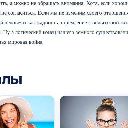
рить, а можно не обращать внимания. Хотя, если хорош
не согласиться. Если мы не изменим своего отношени
ой человеческая жадность, стремление к вольготной жи
т. Ну а логический конец нашего земного существован
тья мировая война.
алы