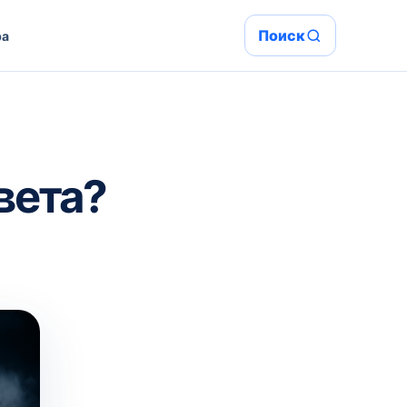
Поиск
ра
вета?