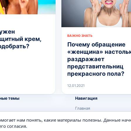
нужен
ВАЖНО ЗНАТЬ
щитный крем,
Почему обращение
подобрать?
«женщина» настоль
раздражает
представительниц
прекрасного пола?
12.01.2021
ные темы
Навигация
Главная
Поиск
помогает нам понять, какие материалы полезны. Данные нач
е
Известные личности
го согласия.