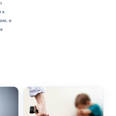
о
я к
зни, и
ия