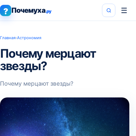
Почемуха
☰
?
.ру
Главная
›
Астрономия
Почему мерцают
звезды?
Почему мерцают звезды?