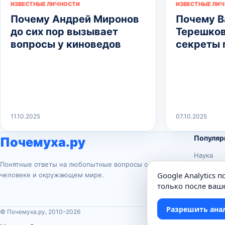
ИЗВЕСТНЫЕ ЛИЧНОСТИ
ИЗВЕСТНЫЕ ЛИ
Почему Андрей Миронов
Почему В
до сих пор вызывает
Терешков
вопросы у киноведов
секреты 
11.10.2025
07.10.2025
Популяр
Почемуха.ру
Наука
Понятные ответы на любопытные вопросы о
История
Google Analytics 
человеке и окружающем мире.
Животны
только после ваше
Техника
Разрешить ана
© Почемуха.ру, 2010–2026