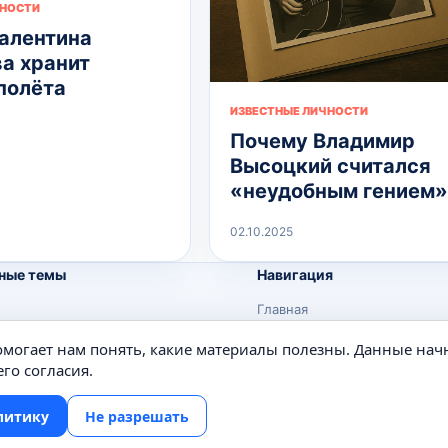
ЧНОСТИ
алентина
а хранит
полёта
ИЗВЕСТНЫЕ ЛИЧНОСТИ
Почему Владимир
Высоцкий считался
«неудобным гением»
02.10.2025
ные темы
Навигация
Главная
Поиск
помогает нам понять, какие материалы полезны. Данные нач
е
Известные личности
го согласия.
Изобретения
литику
Не разрешать