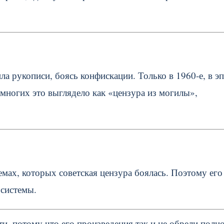
ла рукописи, боясь конфискации. Только в 1960-е, в э
многих это выглядело как «цензура из могилы»,
темах, которых советская цензура боялась. Поэтому его
 системы.
и, потому что его произведения так и не обрели полн