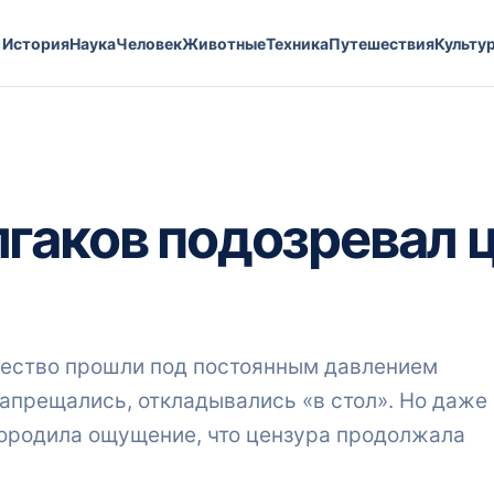
История
Наука
Человек
Животные
Техника
Путешествия
Культу
гаков подозревал 
рчество прошли под постоянным давлением
запрещались, откладывались «в стол». Но даже
 породила ощущение, что цензура продолжала