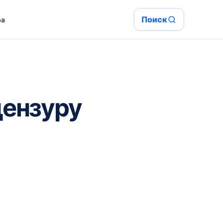
Поиск
ра
цензуру