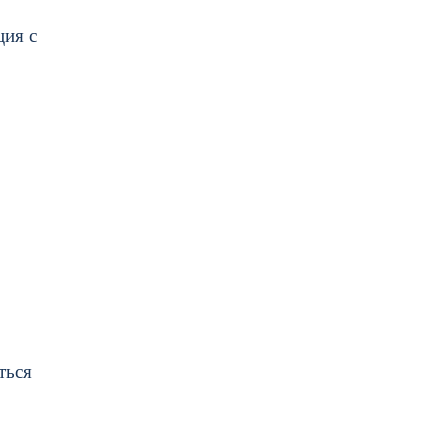
ция с
ться