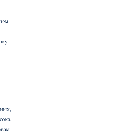
 чем
вку
нных,
сока.
овам