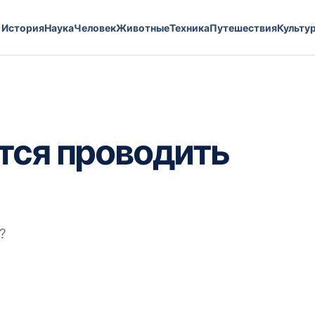
История
Наука
Человек
Животные
Техника
Путешествия
Культу
тся проводить
?