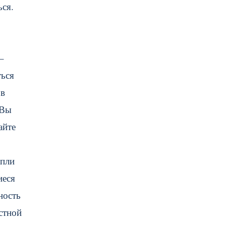
ся.
–
ться
 в
 Вы
айте
апли
иеся
ность
стной