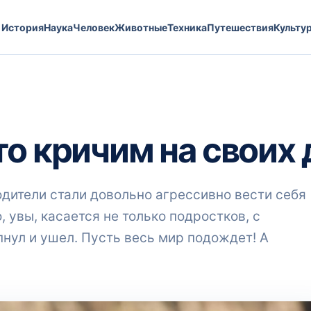
История
Наука
Человек
Животные
Техника
Путешествия
Культу
о кричим на своих 
одители стали довольно агрессивно вести себя
 увы, касается не только подростков, с
пнул и ушел. Пусть весь мир подождет! А