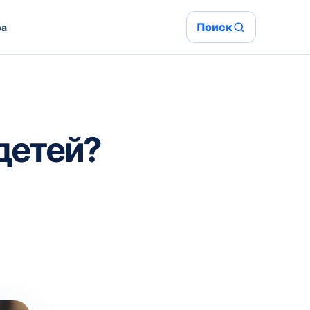
Поиск
ра
детей?