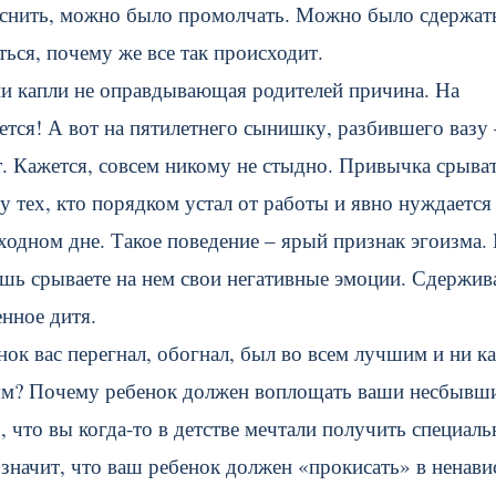
яснить, можно было промолчать. Можно было сдержать
ься, почему же все так происходит.
 ни капли не оправдывающая родителей причина. На
ется! А вот на пятилетнего сынишку, разбившего вазу 
т. Кажется, совсем никому не стыдно. Привычка срыва
т у тех, кто порядком устал от работы и явно нуждается
ходном дне. Такое поведение – ярый признак эгоизма.
ишь срываете на нем свои негативные эмоции. Сдержив
енное дитя.
к вас перегнал, обогнал, был во всем лучшим и ни к
иям? Почему ребенок должен воплощать ваши несбывш
, что вы когда-то в детстве мечтали получить специаль
 значит, что ваш ребенок должен «прокисать» в ненави