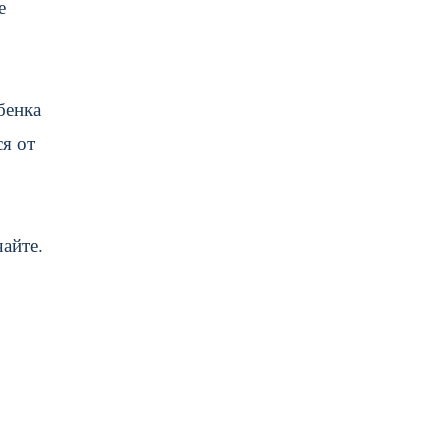
е
бенка
ся от
айте.