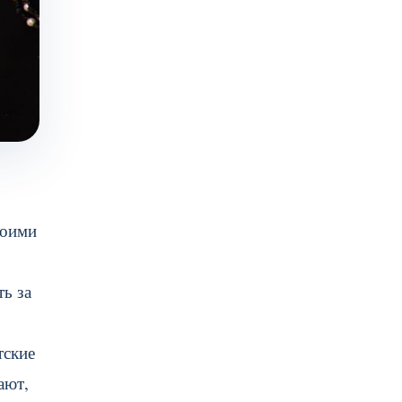
воими
ть за
тские
ают,