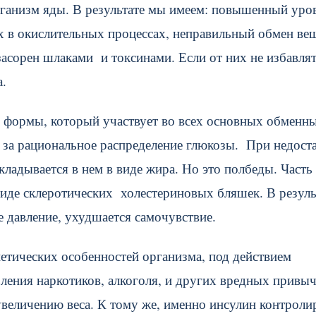
рганизм яды. В результате мы имеем: повышенный уро
х в окислительных процессах, неправильный обмен ве
 засорен шлаками и токсинами. Если от них не избавля
а.
 формы, который участвует во всех основных обменн
т за рациональное распределение глюкозы. При недост
кладывается в нем в виде жира. Но это полбеды. Часть
 виде склеротических холестериновых бляшек. В резул
 давление, ухудшается самочувствие.
етических особенностей организма, под действием
ления наркотиков, алкоголя, и других вредных привыч
увеличению веса. К тому же, именно инсулин контроли