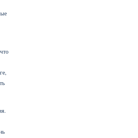
ные
 что
ге,
ть
ия.
нь