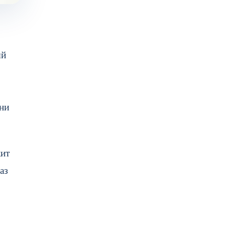
ный
 ни
жит
аз