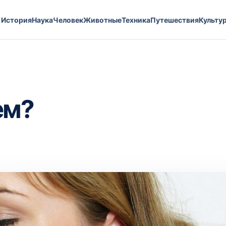
История
Наука
Человек
Животные
Техника
Путешествия
Культу
ем?