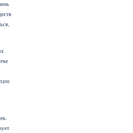
вень
ществ
ться,
ых
атке
ьтате
ек.
рует