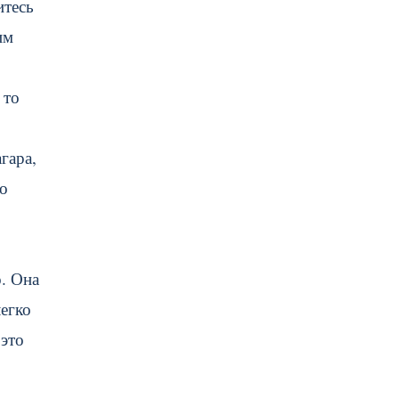
итесь
им
 то
гара,
но
о. Она
легко
 это