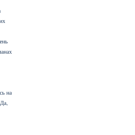
а
 их
ень
панах
сь на
Да,