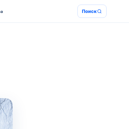
Поиск
ра