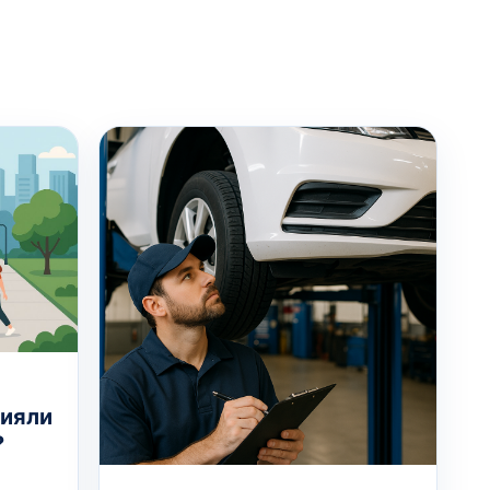
лияли
?