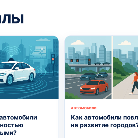
алы
АВТОМОБИЛИ
 автомобили
Как автомобили пов
лностью
на развитие городов
ными?