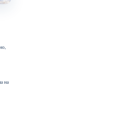
но,
а на