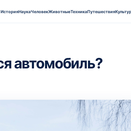
История
Наука
Человек
Животные
Техника
Путешествия
Культу
ся автомобиль?