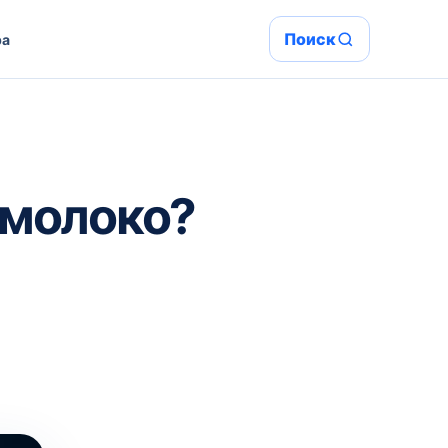
Поиск
ра
 молоко?