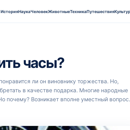
История
Наука
Человек
Животные
Техника
Путешествия
Культу
ить часы?
понравится ли он виновнику торжества. Но,
обретать в качестве подарка. Многие народные
. Но почему? Возникает вполне уместный вопрос