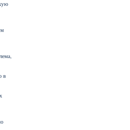
ькую
ым
лема,
о в
х
но