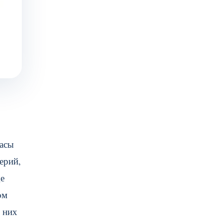
часы
ерий,
ще
ом
у них