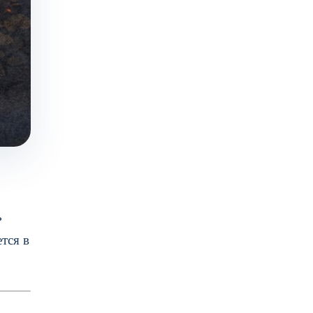
ь
тся в