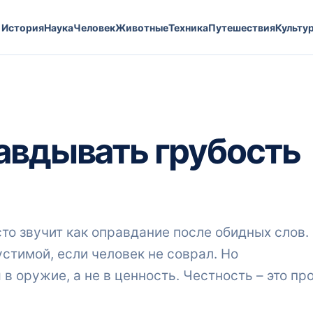
История
Наука
Человек
Животные
Техника
Путешествия
Культу
авдывать грубость
сто звучит как оправдание после обидных слов.
стимой, если человек не соврал. Но
в оружие, а не в ценность. Честность – это пр