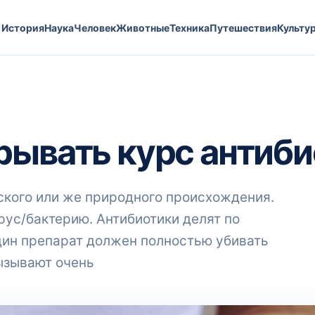
История
Наука
Человек
Животные
Техника
Путешествия
Культу
рывать курс антиб
ского или же природного происхождения.
рус/бактерию. Антибиотики делят по
дин препарат должен полностью убивать
вызывают очень