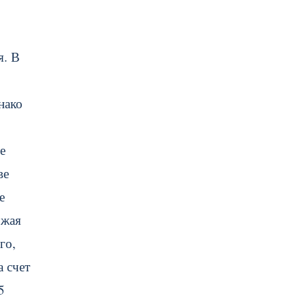
я. В
нако
е
ве
е
ожая
го,
а счет
5