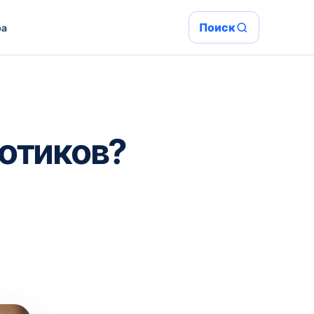
Поиск
ра
иотиков?