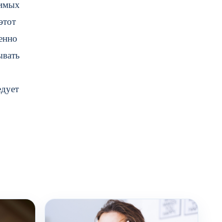
димых
этот
енно
ывать
едует