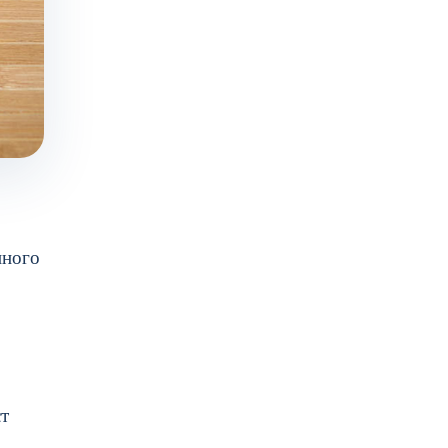
нного
ст