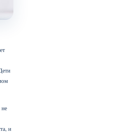
ет
Дети
амом
 не
та, и