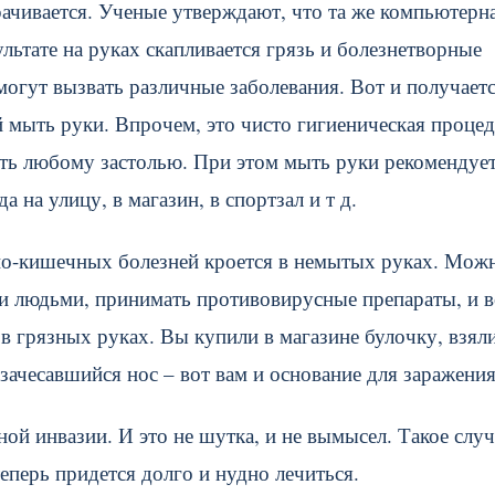
рачивается. Ученые утверждают, что та же компьютерн
ьтате на руках скапливается грязь и болезнетворные
огут вызвать различные заболевания. Вот и получаетс
й мыть руки. Впрочем, это чисто гигиеническая процед
ть любому застолью. При этом мыть руки рекомендует
 на улицу, в магазин, в спортзал и т д.
но-кишечных болезней кроется в немытых руках. Мож
ми людьми, принимать противовирусные препараты, и в
 в грязных руках. Вы купили в магазине булочку, взяли
 зачесавшийся нос – вот вам и основание для заражения
ой инвазии. И это не шутка, и не вымысел. Такое случ
теперь придется долго и нудно лечиться.