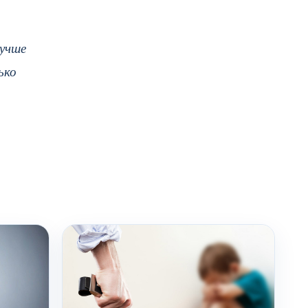
лучше
ько