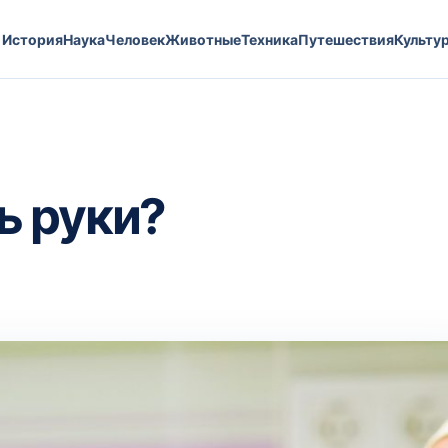
История
Наука
Человек
Животные
Техника
Путешествия
Культу
ь руки?