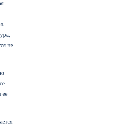
ая
я,
ура,
ся не
но
се
 ее
.
ается