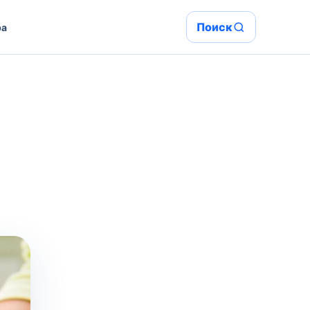
Поиск
ра