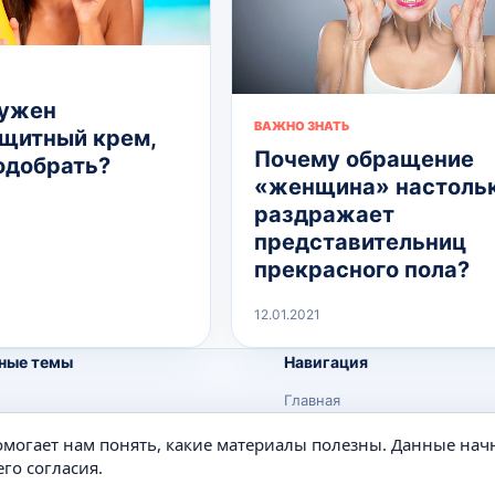
нужен
ВАЖНО ЗНАТЬ
щитный крем,
Почему обращение
подобрать?
«женщина» настоль
раздражает
представительниц
прекрасного пола?
12.01.2021
ные темы
Навигация
Главная
Поиск
помогает нам понять, какие материалы полезны. Данные нач
е
Известные личности
го согласия.
Изобретения