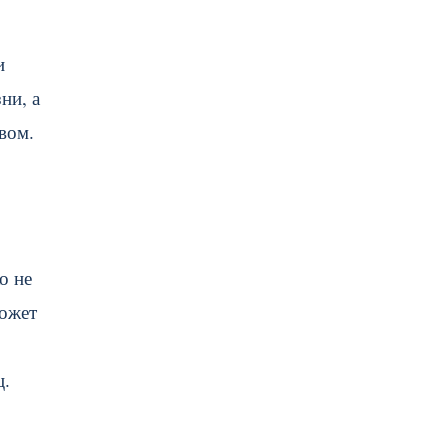
и
ни, а
вом.
о не
может
ц.