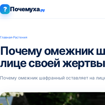
?
Почемуха
.ру
Главная
›
Растения
Почему омежник ш
лице своей жертв
Почему омежник шафранный оставляет на лиц