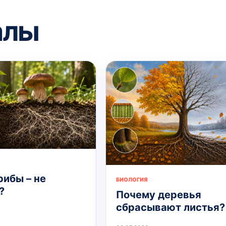
алы
рибы – не
БИОЛОГИЯ
?
Почему деревья
сбрасывают листья?