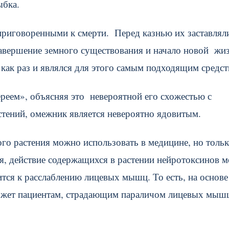
ыбка.
приговоренными к смерти. Перед казнью их заставлял
завершение земного существования и начало новой жиз
 как раз и являлся для этого самым подходящим средст
еем», объясняя это невероятной его схожестью с
стений, омежник является невероятно ядовитым.
ого растения можно использовать в медицине, но тольк
ся, действие содержащихся в растении нейротоксинов 
ся к расслаблению лицевых мышц. То есть, на основе
может пациентам, страдающим параличом лицевых мыш