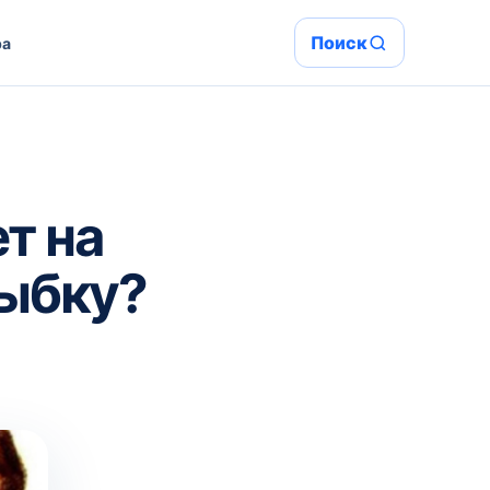
Поиск
ра
т на
лыбку?