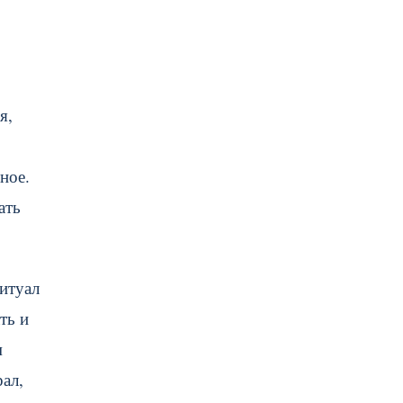
ия,
ное.
ать
ритуал
ать и
м
ал,