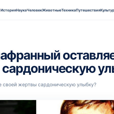
История
Наука
Человек
Животные
Техника
Путешествия
Культу
афранный оставляе
ы сардоническую у
е своей жертвы сардоническую улыбку?