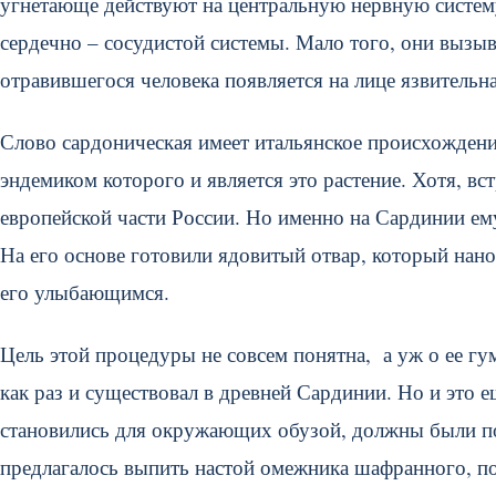
угнетающе действуют на центральную нервную систем
сердечно – сосудистой системы. Мало того, они вызыв
отравившегося человека появляется на лице язвительн
Слово сардоническая имеет итальянское происхождение
эндемиком которого и является это растение. Хотя, вст
европейской части России. Но именно на Сардинии ему
На его основе готовили ядовитый отвар, который нано
его улыбающимся.
Цель этой процедуры не совсем понятна, а уж о ее гу
как раз и существовал в древней Сардинии. Но и это е
становились для окружающих обузой, должны были по
предлагалось выпить настой омежника шафранного, пос