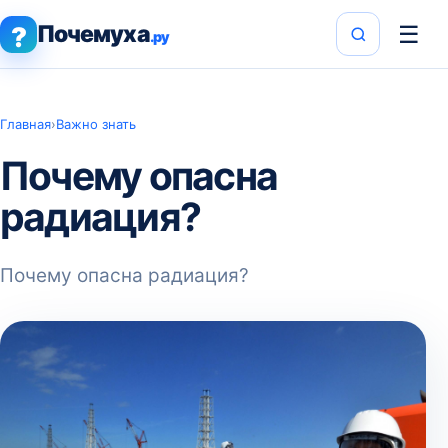
Почемуха
☰
?
.ру
Главная
›
Важно знать
Почему опасна
радиация?
Почему опасна радиация?