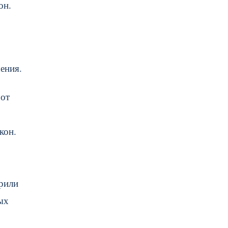
он.
ения.
 от
кон.
рили
ых