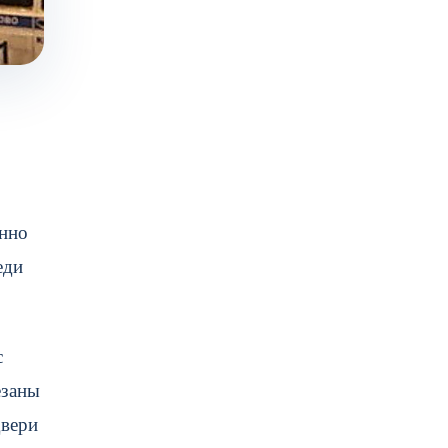
енно
еди
с
езаны
двери