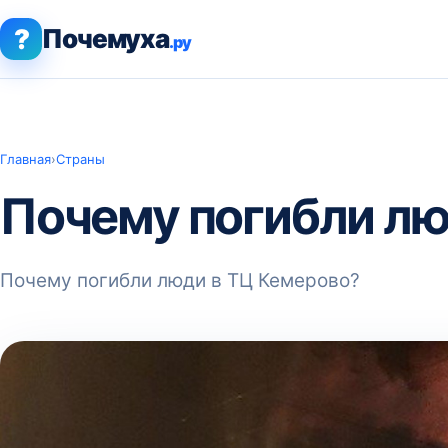
?
Почемуха
.ру
Главная
›
Страны
Почему погибли лю
Почему погибли люди в ТЦ Кемерово?