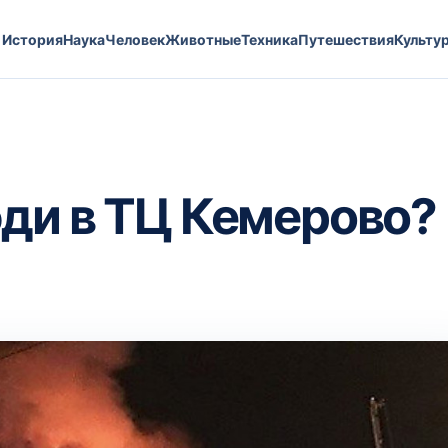
История
Наука
Человек
Животные
Техника
Путешествия
Культу
ди в ТЦ Кемерово?