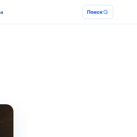
Поиск
ра