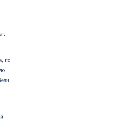
ль
а, по
ло
бели
ой