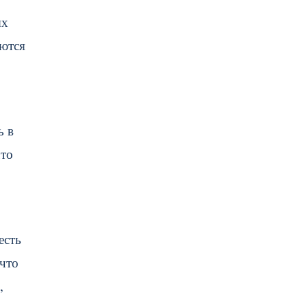
ых
аются
ь в
что
есть
 что
,