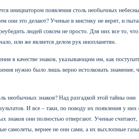
яется инициатором появления столь необычных небесн
ачем они это делают? Ученые в мистику не верят, и пыт
реубедить людей совсем не просто. Для них все то, что
чало, или же является делом рук инопланетян.
ния в качестве знаков, указывающим им, как поступат
шения нужно было лишь верно истолковать знамение, 
оль необычных знаков? Над разгадкой этой тайны они
зультатов. И все – таки, по поводу их появления у них 
ых знаков они полностью отвергают. Ученые считают,
е самолеты, вернее не они сами, а их выхлопные газы