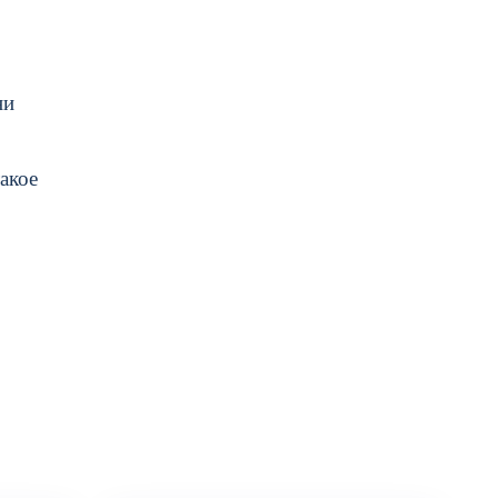
ни
акое