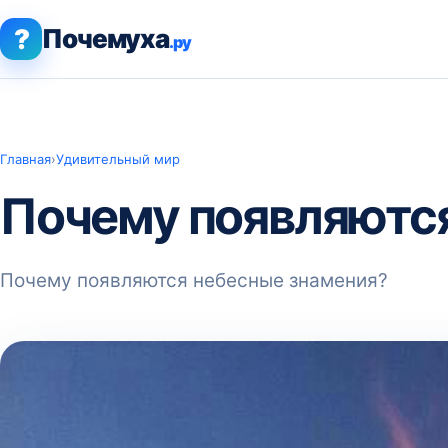
?
Почемуха
.ру
Главная
›
Удивительный мир
Почему появляютс
Почему появляются небесные знамения?