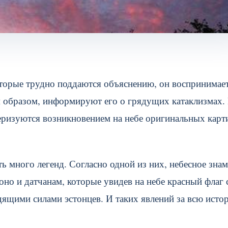
которые трудно поддаются объяснению, он воспринимает
 образом, информируют его о грядущих катаклизмах.
теризуются возникновением на небе оригинальных карт
ть много легенд. Согласно одной из них, небесное зна
о и датчанам, которые увидев на небе красный флаг 
дящими силами эстонцев. И таких явлений за всю исто