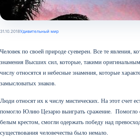
31.10.2018
Удивительный мир
Человек по своей природе суеверен. Все те явления, 
знамения Высших сил, которые, такими оригинальным
числу относятся и небесные знамения, которые харак
замысловатых знаков.
Люди относят их к числу мистических. На этот счет ес
помогло Юлию Цезарю выиграть сражение. Помогло он
белым крестом, смогли одержать победу над превосхо
существования человечества было немало.