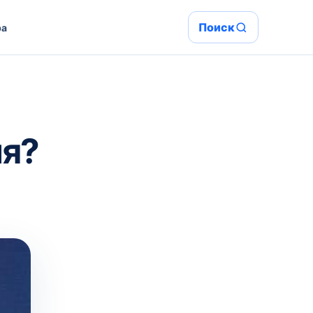
Поиск
ра
ия?