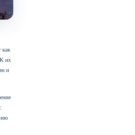
 как
 К их
ин и
мение
с
рию