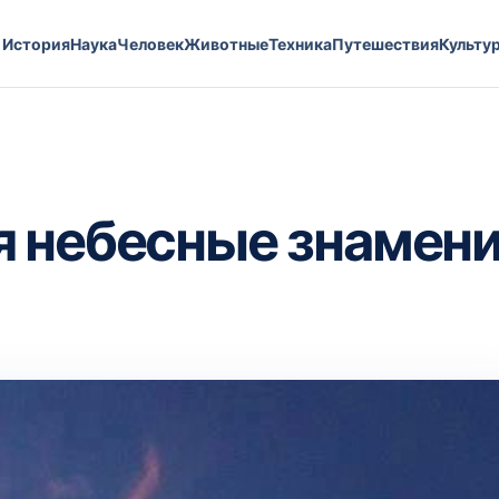
История
Наука
Человек
Животные
Техника
Путешествия
Культу
я небесные знамен