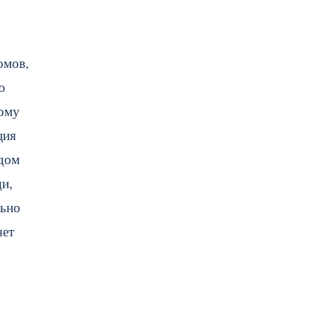
омов,
ю
тому
ция
удом
щи,
льно
яет