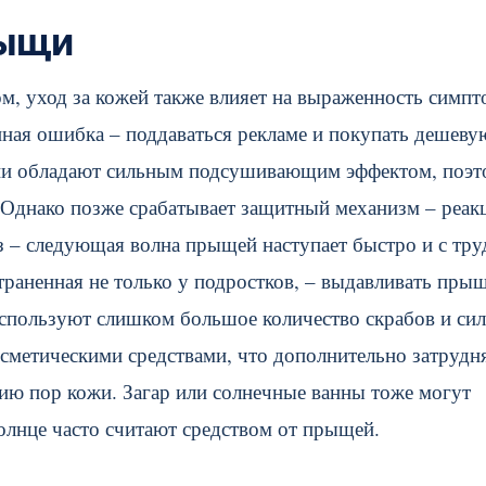
рыщи
м, уход за кожей также влияет на выраженность симпт
енная ошибка – поддаваться рекламе и покупать дешеву
Они обладают сильным подсушивающим эффектом, поэ
. Однако позже срабатывает защитный механизм – реак
з – следующая волна прыщей наступает быстро и с тр
траненная не только у подростков, – выдавливать пры
используют слишком большое количество скрабов и си
сметическими средствами, что дополнительно затрудн
ию пор кожи. Загар или солнечные ванны тоже могут
олнце часто считают средством от прыщей.