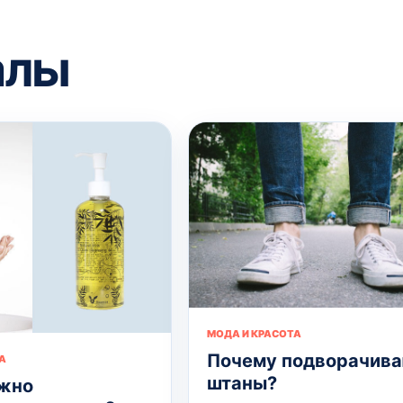
алы
МОДА И КРАСОТА
Почему подворачив
А
штаны?
жно