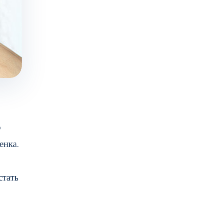
о
енка.
стать