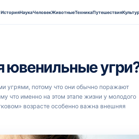
История
Наука
Человек
Животные
Техника
Путешествия
Культу
я ювенильные угри
и угрями, потому что они обычно поражают
ому что именно на этом этапе жизни у молодого
тковом» возрасте особенно важна внешняя