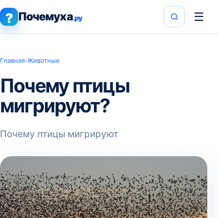
Почемуха
☰
?
.ру
Главная
›
Животные
Почему птицы
мигрируют?
Почему птицы мигрируют